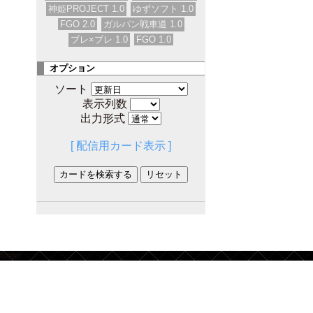
神姫PROJECT 1.0
ゆずソフト 1.0
FGO 2.0
ガルパン戦車道 1.0
ブレ×ブレ 1.0
FGO 1.0
オプション
ソート
表示列数
出力形式
[ 配信用カード表示 ]
footer