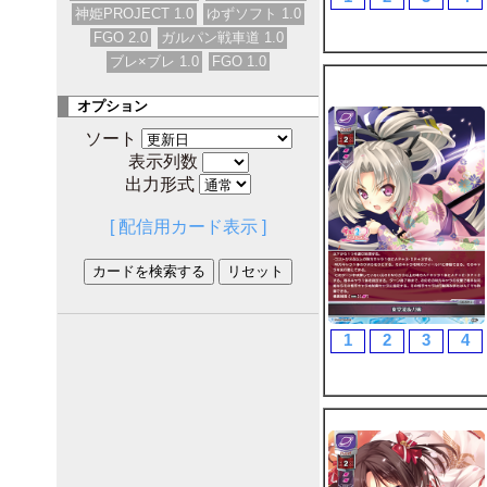
神姫PROJECT 1.0
ゆずソフト 1.0
FGO 2.0
ガルパン戦車道 1.0
ブレ×ブレ 1.0
FGO 1.0
オプション
ソート
表示列数
出力形式
[ 配信用カード表示 ]
1
2
3
4