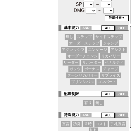
SP
～
DMG
～
詳細検索▼
基本能力
AND
無し
ステップ
サイドステップ
オーダーステップ
ジャンプ
アグレッシブ
エンゲージ
アシスト
オーダーチェンジ
リカバリー
リーダー
サポーター
ペナルティ
ガッツ
ボーナス
チャージ
ターンリカバリー
サプライズ
プリンシパル
コンバート
配置制限
有り
無し
特殊能力
AND
宣言
誘発
常時
コスト
手札宣言
切札