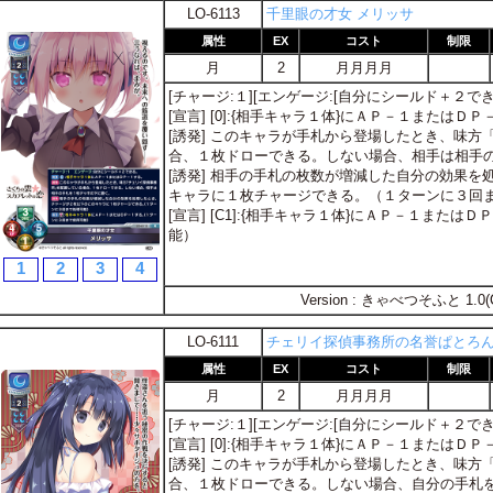
LO-6113
千里眼の才女 メリッサ
属性
EX
コスト
制限
月
2
月月月月
[チャージ:１][エンゲージ:[自分にシールド＋２でき
[宣言] [0]:{相手キャラ１体}にＡＰ－１またはＤ
[誘発] このキャラが手札から登場したとき、味
合、１枚ドローできる。しない場合、相手は相手
[誘発] 相手の手札の枚数が増減した自分の効果
キャラに１枚チャージできる。（１ターンに３回
[宣言] [C1]:{相手キャラ１体}にＡＰ－１また
能）
1
2
3
4
Version : きゃべつそふと 1.0(
LO-6111
チェリイ探偵事務所の名誉ぱとろん
属性
EX
コスト
制限
月
2
月月月月
[チャージ:１][エンゲージ:[自分にシールド＋２でき
[宣言] [0]:{相手キャラ１体}にＡＰ－１またはＤ
[誘発] このキャラが手札から登場したとき、味
合、１枚ドローできる。しない場合、自分の手札