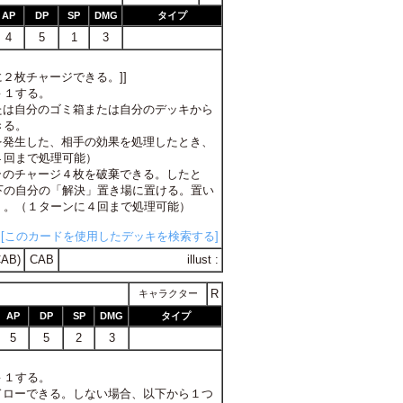
AP
DP
SP
DMG
タイプ
4
5
1
3
２枚チャージできる。]]
Ｐ－１する。
または自分のゴミ箱または自分のデッキから
きる。
トを発生した、相手の効果を処理したとき、
４回まで処理可能）
ャラのチャージ４枚を破棄できる。したと
下の自分の「解決」置き場に置ける。置い
く。（１ターンに４回まで処理可能）
[このカードを使用したデッキを検索する]
AB)
CAB
illust :
R
キャラクター
AP
DP
SP
DMG
タイプ
5
5
2
3
Ｐ－１する。
枚ドローできる。しない場合、以下から１つ