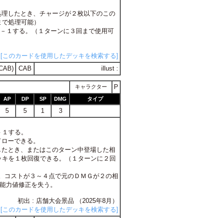
を処理したとき、チャージが２枚以下のこの
まで処理可能）
はＤＰ－１する。（１ターンに３回まで使用可
[このカードを使用したデッキを検索する]
CAB)
CAB
illust :
P
キャラクター
AP
DP
SP
DMG
タイプ
5
5
1
3
Ｐ－１する。
ドローできる。
理したとき、またはこのターン中登場した相
ッキを１枚回復できる。（１ターンに２回
する。コストが３～４点で元のＤＭＧが２の相
は能力値修正を失う。
初出 : 店舗大会景品 （2025年8月）
[このカードを使用したデッキを検索する]