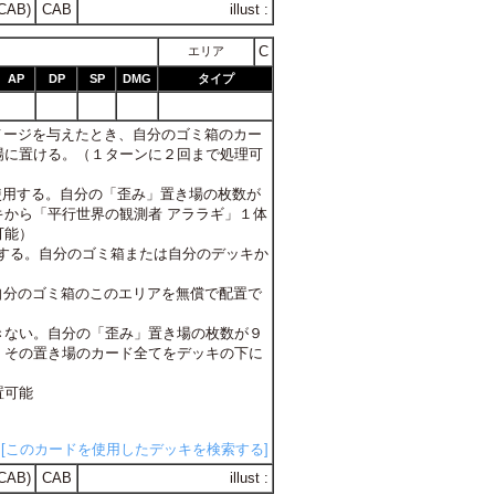
CAB)
CAB
illust :
C
エリア
AP
DP
SP
DMG
タイプ
ダメージを与えたとき、自分のゴミ箱のカー
場に置ける。（１ターンに２回まで処理可
に使用する。自分の「歪み」置き場の枚数が
から「平行世界の観測者 アララギ」１体
可能）
使用する。自分のゴミ箱または自分のデッキか
、自分のゴミ箱のこのエリアを無償で配置で
言できない。自分の「歪み」置き場の枚数が９
、その置き場のカード全てをデッキの下に
置可能
[このカードを使用したデッキを検索する]
CAB)
CAB
illust :