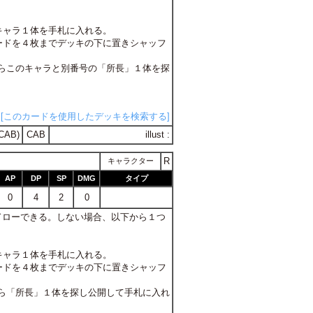
キャラ１体を手札に入れる。
つカードを４枚までデッキの下に置きシャッフ
キからこのキャラと別番号の「所長」１体を探
[このカードを使用したデッキを検索する]
CAB)
CAB
illust :
R
キャラクター
AP
DP
SP
DMG
タイプ
0
4
2
0
枚ドローできる。しない場合、以下から１つ
キャラ１体を手札に入れる。
つカードを４枚までデッキの下に置きシャッフ
キから「所長」１体を探し公開して手札に入れ