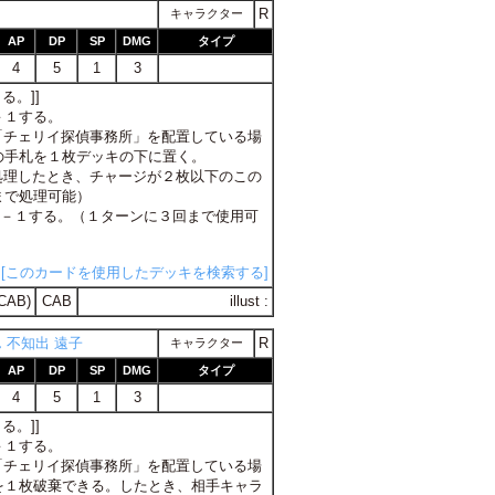
R
キャラクター
AP
DP
SP
DMG
タイプ
4
5
1
3
る。]]
Ｐ－１する。
方「チェリイ探偵事務所」を配置している場
の手札を１枚デッキの下に置く。
を処理したとき、チャージが２枚以下のこの
まで処理可能）
はＤＰ－１する。（１ターンに３回まで使用可
[このカードを使用したデッキを検索する]
CAB)
CAB
illust :
 不知出 遠子
R
キャラクター
AP
DP
SP
DMG
タイプ
4
5
1
3
る。]]
Ｐ－１する。
方「チェリイ探偵事務所」を配置している場
を１枚破棄できる。したとき、相手キャラ