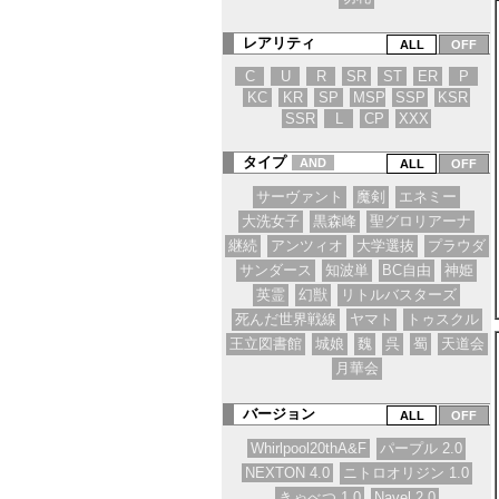
レアリティ
C
U
R
SR
ST
ER
P
KC
KR
SP
MSP
SSP
KSR
SSR
L
CP
XXX
タイプ
AND
サーヴァント
魔剣
エネミー
大洗女子
黒森峰
聖グロリアーナ
継続
アンツィオ
大学選抜
プラウダ
サンダース
知波単
BC自由
神姫
英霊
幻獣
リトルバスターズ
死んだ世界戦線
ヤマト
トゥスクル
王立図書館
城娘
魏
呉
蜀
天道会
月華会
バージョン
Whirlpool20thA&F
パープル 2.0
NEXTON 4.0
ニトロオリジン 1.0
きゃべつ 1.0
Navel 2.0