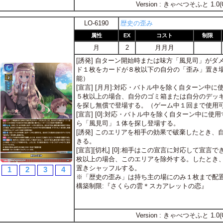
Version : きゃべつそふと 1.0(
LO-6190
歴史の歪み
属性
EX
コスト
制限
月
2
月月月
[誘発] 自ターン開始時または味方「風見司」が
ド１枚をカードが８枚以下の自分の「歪み」置き
能）
[宣言] [月月]:対応・バトル中を除く自ターン中
５枚以上の場合、自分のゴミ箱または自分のデッキ
を探し無償で登場する。（ゲーム中１回まで使用
[宣言] [0]:対応・バトル中を除く自ターン中に
ら「風見司」１体を探し登場する。
[誘発] このエリアを相手の効果で破棄したとき
きる。
[宣言][切札] [0]:相手はこの宣言に対応して宣
枚以上の場合、このエリアを除外する。したとき
置きシャッフルする。
1
2
3
4
※「歴史の歪み」は持ち主の場にのみ１枚まで配
構築制限:『さくらの雲＊スカアレットの恋』
Version : きゃべつそふと 1.0(