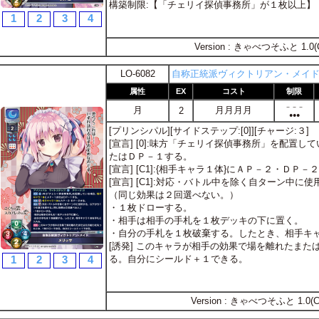
構築制限:【「チェリイ探偵事務所」が１枚以上】
1
2
3
4
Version : きゃべつそふと 1.0(
LO-6082
自称正統派ヴィクトリアン・メイド
属性
EX
コスト
制限
－－－
月
月月月月
2
●●●
[プリンシパル][サイドステップ:[0]][チャージ:３]
[宣言] [0]:味方「チェリイ探偵事務所」を配置し
たはＤＰ－１する。
[宣言] [C1]:{相手キャラ１体}にＡＰ－２・ＤＰ－
[宣言] [C1]:対応・バトル中を除く自ターン中
（同じ効果は２回選べない。）
・１枚ドローする。
・相手は相手の手札を１枚デッキの下に置く。
・自分の手札を１枚破棄する。したとき、相手キ
[誘発] このキャラが相手の効果で場を離れたま
1
2
3
4
る。自分にシールド＋１できる。
Version : きゃべつそふと 1.0(C