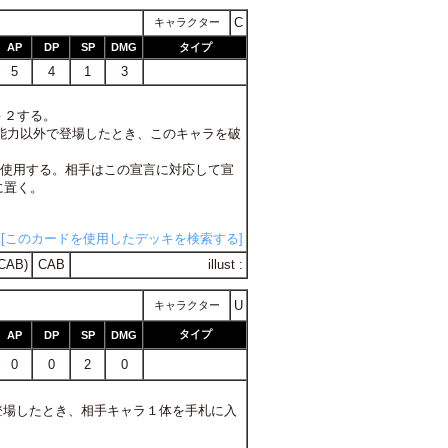
C
キャラクター
AP
DP
SP
DMG
タイプ
5
4
1
3
Ｐ－２する。
の能力以外で登場したとき、このキャラを破
ン中に使用する。相手はこの宣言に対応して宣
に置く。
[このカードを使用したデッキを検索する]
CAB)
CAB
illust :
U
キャラクター
タイプ
AP
DP
SP
DMG
0
0
2
0
で登場したとき、相手キャラ１体を手札に入