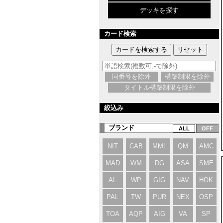
デッキを探す
カード検索
同番号を除外
構築制限を除外
タイトル構築制限を除外
絞込み
ブランド
NIT
CAB
MML
QM
AMC
MAD
WM
DG
ASA
SME
AL
WP
GIG
NAV
HOK
PAL
TW
PUR
NEX
OSP
TOA
AQP
AIG
VA
SP