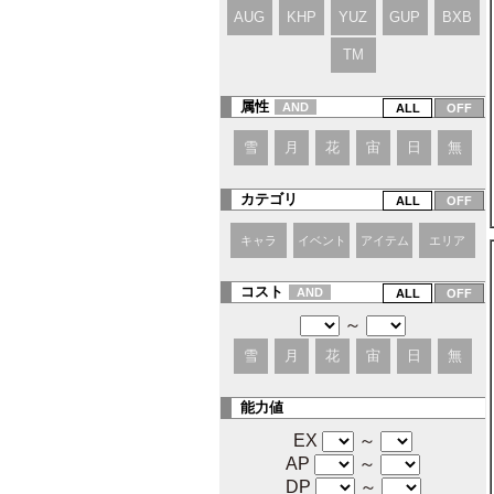
AUG
KHP
YUZ
GUP
BXB
TM
属性
AND
雪
月
花
宙
日
無
カテゴリ
キャラ
イベント
アイテム
エリア
コスト
AND
～
雪
月
花
宙
日
無
能力値
EX
～
AP
～
DP
～