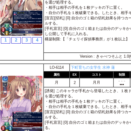
を選び処理する。
・相手は相手の手札を１枚デッキの下に置く。
・自分の手札を１枚破棄できる。したとき、相手
[宣言][切札] [0]:自分のゴミ箱の切札効果を持
ルする。
[手札宣言] [0]:自分のゴミ箱または自分のデッ
し公開して手札に入れる。
構築制限:【「チェリイ探偵事務所」が１枚以上】
1
2
3
4
Version : きゃべつそふと 1.0(
LO-6114
下町育ちの女学生 水神 蓮
属性
EX
コスト
制限
－－－
月
月月
2
●●●
[誘発] このキャラが手札から登場したとき、１
を選び処理する。
・相手は相手の手札を１枚デッキの下に置く。
・自分の手札を１枚破棄できる。したとき、相手
[宣言][切札] [0]:自分のゴミ箱の切札効果を持
ルする。
[手札宣言] [0]:自分のゴミ箱または自分のデッ
る。