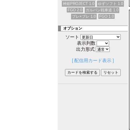
神姫PROJECT 1.0
ゆずソフト 1.0
FGO 2.0
ガルパン戦車道 1.0
ブレ×ブレ 1.0
FGO 1.0
オプション
ソート
表示列数
出力形式
[ 配信用カード表示 ]