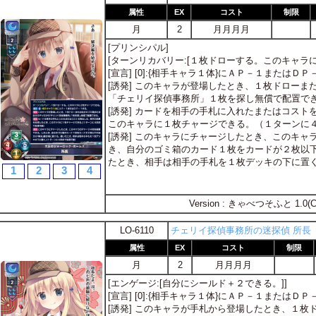
属性
EX
コスト
制限
月
2
月月月月
[プリンシパル]
[ターンリカバリー:[１枚ドローする。このキャラに
[宣言] [0]:{相手キャラ１体}にＡＰ－１またはＤ
[誘発] このキャラが登場したとき、１枚ドロー
「チェリイ探偵事務所」１枚を探し無償で配置で
[誘発] カードを相手の手札に入れたまたはコス
このキャラに１枚チャージできる。（１ターンに
[誘発] このキャラにチャージしたとき、このキ
き、自分のゴミ箱のカード１枚をカードが２枚以
たとき、相手は相手の手札を１枚デッキの下に置
1
2
3
4
Version : きゃべつそふと 1.0(C
LO-6110
チェリイ探偵事務所の迷探偵 所長
属性
EX
コスト
制限
月
2
月月月月
[エンゲージ:[自分にシールド＋２できる。]]
[宣言] [0]:{相手キャラ１体}にＡＰ－１またはＤ
[誘発] このキャラが手札から登場したとき、１