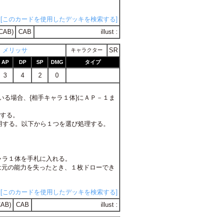
[このカードを使用したデッキを検索する]
CAB)
CAB
illust :
 メリッサ
SR
キャラクター
AP
DP
SP
DMG
タイプ
3
4
2
0
ている場合、{相手キャラ１体}にＡＰ－１ま
２する。
に使用する。以下から１つを選び処理する。
ャラ１体を手札に入れる。
たは元の能力を失ったとき、１枚ドローでき
[このカードを使用したデッキを検索する]
AB)
CAB
illust :