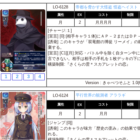
LO-6128
帝都を脅かす大怪盗 怪盗ヘイスト
属性
EX
コスト
制限
月
2
月月月月
[チャージ:１]
[宣言] [0]:{相手キャラ１体}にＡＰ－２またはＤ
[誘発] このキャラが「双竜館の博徒 リーメイ」
棄する。
[宣言] [C1][月]:対応・バトル中を除く自ター
言できない。相手は相手の手札を１枚デッキの下
構築制限:『さくらの雲＊スカアレットの恋』
1
2
3
4
Version : きゃべつそふと 1.0(
平行世界の観測者 アララギ
LO-6124
属性
コスト
制限
EX
月
月月
2
[ジャンプ:[0]]
[誘発] このキャラが味方「歴史の歪み」の効果
れる。
構築制限:『さくらの雲＊スカアレットの恋』