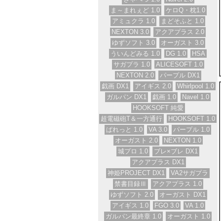
ま～まれぇど 1.0
ケロQ・枕1.0
アミュクラ 1.0
まどそふと 1.0
NEXTON 3.0
アクアプラス 2.0
ゆずソフト 3.0
オーガスト 3.0
ういんどみる 1.0
DG 1.0
HSA
サガプラ 1.0
ALICESOFT 1.0
NEXTON 2.0
パープル DX1
戯画 DX1
アイギス 2.0
Whirlpool 1.0
ガルパン DX1
戯画 1.0
Navel 1.0
HOOKSOFT 純愛
超電磁砲T＆一方通行
HOOKSOFT 1.0
ぱれっと 1.0
VA 3.0
パープル 1.0
オーガスト 2.0
NEXTON 1.0
城プロ 1.0
ブレ×ブレ DX1
アクアプラス DX1
神姫PROJECT DX1
VA2サガプラ
禁書目録Ⅲ
アクアプラス 1.0
ゆずソフト 2.0
オーガスト DX1
アイギス 1.0
FGO 3.0
VA 1.0
ガルパン最終章 1.0
オーガスト 1.0