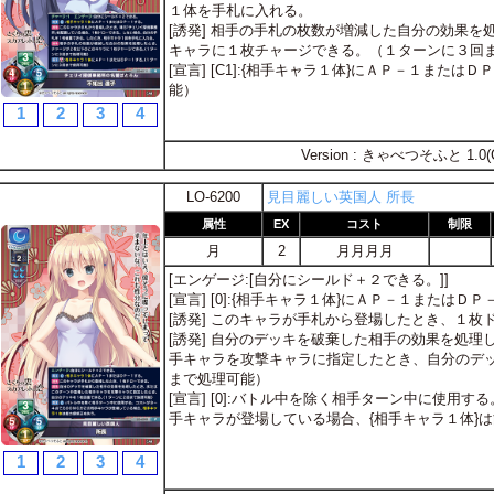
１体を手札に入れる。
[誘発] 相手の手札の枚数が増減した自分の効果
キャラに１枚チャージできる。（１ターンに３回
[宣言] [C1]:{相手キャラ１体}にＡＰ－１また
能）
1
2
3
4
Version : きゃべつそふと 1.0(
LO-6200
見目麗しい英国人 所長
属性
EX
コスト
制限
月
2
月月月月
[エンゲージ:[自分にシールド＋２できる。]]
[宣言] [0]:{相手キャラ１体}にＡＰ－１またはＤ
[誘発] このキャラが手札から登場したとき、１枚
[誘発] 自分のデッキを破棄した相手の効果を処
手キャラを攻撃キャラに指定したとき、自分のデ
まで処理可能）
[宣言] [0]:バトル中を除く相手ターン中に使用
手キャラが登場している場合、{相手キャラ１体}
1
2
3
4