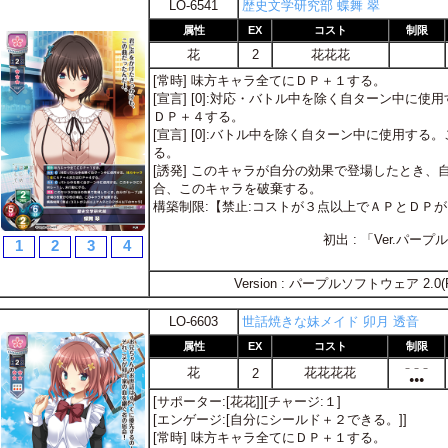
LO-6541
歴史文学研究部 蝶舞 翠
属性
EX
コスト
制限
花
2
花花花
[常時] 味方キャラ全てにＤＰ＋１する。
[宣言] [0]:対応・バトル中を除く自ターン中に使
ＤＰ＋４する。
[宣言] [0]:バトル中を除く自ターン中に使用す
る。
[誘発] このキャラが自分の効果で登場したとき
合、このキャラを破棄する。
構築制限:【禁止:コストが３点以上でＡＰとＤＰ
初出 : 「Ver.パ
1
2
3
4
Version : パープルソフトウェア 2.0(
LO-6603
世話焼きな妹メイド 卯月 透音
属性
EX
コスト
制限
－－－
花
花花花花
2
●●●
[サポーター:[花花]][チャージ:１]
[エンゲージ:[自分にシールド＋２できる。]]
[常時] 味方キャラ全てにＤＰ＋１する。