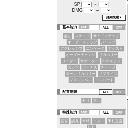
SP
～
DMG
～
詳細検索▼
基本能力
AND
無し
ステップ
サイドステップ
オーダーステップ
ジャンプ
アグレッシブ
エンゲージ
アシスト
オーダーチェンジ
リカバリー
リーダー
サポーター
ペナルティ
ガッツ
ボーナス
チャージ
ターンリカバリー
サプライズ
プリンシパル
コンバート
配置制限
有り
無し
特殊能力
AND
宣言
誘発
常時
コスト
手札宣言
切札