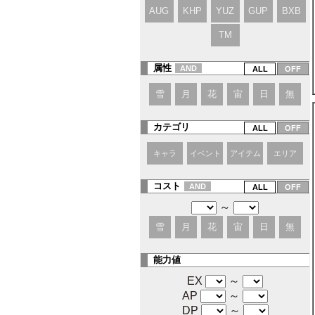
AUG
KHP
YUZ
GUP
BXB
TM
属性
AND
雪
月
花
宙
日
無
カテゴリ
キャラ
イベント
アイテム
エリア
コスト
AND
～
雪
月
花
宙
日
無
能力値
EX
～
AP
～
DP
～