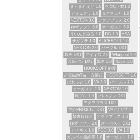
ま～まれぇど 1.0
ケロQ・枕1.0
アミュクラ 1.0
まどそふと 1.0
NEXTON 3.0
アクアプラス 2.0
ゆずソフト 3.0
オーガスト 3.0
ういんどみる 1.0
DG 1.0
HSA
サガプラ 1.0
ALICESOFT 1.0
NEXTON 2.0
パープル DX1
戯画 DX1
アイギス 2.0
Whirlpool 1.0
ガルパン DX1
戯画 1.0
Navel 1.0
HOOKSOFT 純愛
超電磁砲T＆一方通行
HOOKSOFT 1.0
ぱれっと 1.0
VA 3.0
パープル 1.0
オーガスト 2.0
NEXTON 1.0
城プロ 1.0
ブレ×ブレ DX1
アクアプラス DX1
神姫PROJECT DX1
VA2サガプラ
禁書目録Ⅲ
アクアプラス 1.0
ゆずソフト 2.0
オーガスト DX1
アイギス 1.0
FGO 3.0
VA 1.0
ガルパン最終章 1.0
オーガスト 1.0