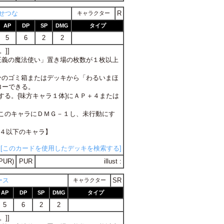
せつな
R
キャラクター
AP
DP
SP
DMG
タイプ
5
6
2
2
]]
「正義の魔法使い」置き場の枚数が１枚以上
自分のゴミ箱またはデッキから「わるいまほ
ローできる。
用する。{味方キャラ１体}にＡＰ＋４または
る。このキャラにＤＭＧ－１し、未行動にす
が４以下のキャラ】
[このカードを使用したデッキを検索する]
PUR)
PUR
illust :
ース
SR
キャラクター
AP
DP
SP
DMG
タイプ
5
6
2
2
]]