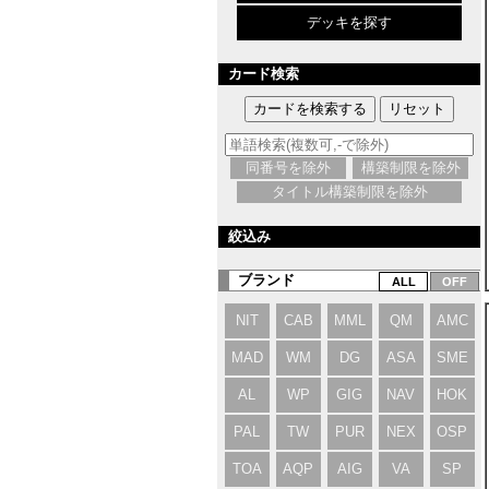
デッキを探す
カード検索
同番号を除外
構築制限を除外
タイトル構築制限を除外
絞込み
ブランド
NIT
CAB
MML
QM
AMC
MAD
WM
DG
ASA
SME
AL
WP
GIG
NAV
HOK
PAL
TW
PUR
NEX
OSP
TOA
AQP
AIG
VA
SP