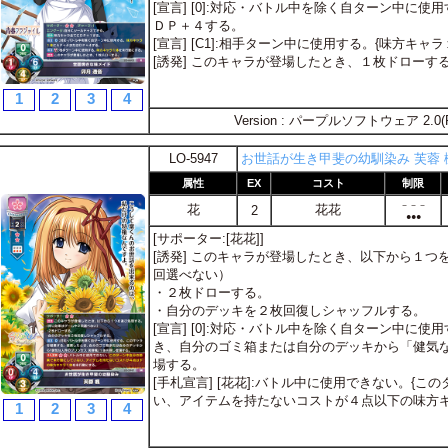
[宣言] [0]:対応・バトル中を除く自ターン中に使
ＤＰ＋４する。
[宣言] [C1]:相手ターン中に使用する。{味方キャ
[誘発] このキャラが登場したとき、１枚ドローす
1
2
3
4
Version : パープルソフトウェア 2.0(
LO-5947
お世話が生き甲斐の幼馴染み 芙蓉 
属性
EX
コスト
制限
－－－
花
花花
2
●●●
[サポーター:[花花]]
[誘発] このキャラが登場したとき、以下から１
回選べない）
・２枚ドローする。
・自分のデッキを２枚回復しシャッフルする。
[宣言] [0]:対応・バトル中を除く自ターン中に
き、自分のゴミ箱または自分のデッキから「健気な
場する。
[手札宣言] [花花]:バトル中に使用できない。{
い、アイテムを持たないコストが４点以下の味方キ
1
2
3
4