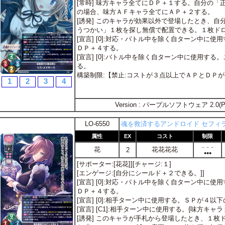
[常時] 味方キャラ全てにＤＰ＋１する。自分の
の場合、味方ＡＦキャラ全てにＡＰ＋２する。
[誘発] このキャラが効果以外で登場したとき、
うつかい」１枚を探し無償で配置できる。１枚ド
[宣言] [0]:対応・バトル中を除く自ターン中に使
ＤＰ＋４する。
[宣言] [0]:バトル中を除く自ターン中に使用す
る。
構築制限:【禁止:コストが３点以上でＡＰとＤＰ
1
2
3
4
Version : パープルソフトウェア 2.0(P
LO-6550
魂を救済するアンドロイド セフィ
属性
EX
コスト
制限
－－－
花
花花花花
2
●●●
[サポーター:[花花]][チャージ:１]
[エンゲージ:[自分にシールド＋２できる。]]
[宣言] [0]:対応・バトル中を除く自ターン中に使
ＤＰ＋４する。
[宣言] [0]:相手ターン中に使用する。ＳＰが４
[宣言] [C1]:相手ターン中に使用する。{味方キャ
[誘発] このキャラが手札から登場したとき、１