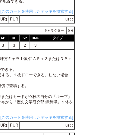
償で配置できる。
[このカードを使用したデッキを検索する]
UR)
PUR
illust :
SR
キャラクター
AP
DP
SP
DMG
タイプ
3
3
2
3
。{味方キャラ１体}にＡＰ＋３またはＤＰ＋
ジできる。
に使用する。１枚ドローできる。しない場合、
無償で登場する。
棄またはカードが０枚の自分の「ループ」
キから「歴史文学研究部 蝶舞翠」１体を
[このカードを使用したデッキを検索する]
UR)
PUR
illust :