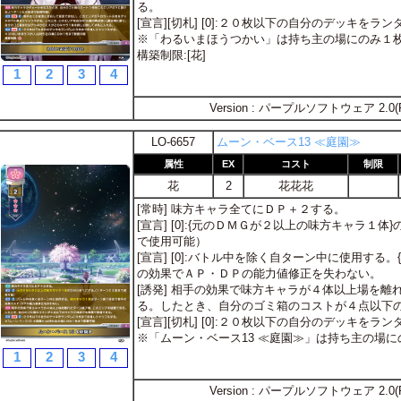
る。
[宣言][切札] [0]:２０枚以下の自分のデッキを
※「わるいまほうつかい」は持ち主の場にのみ１
構築制限:[花]
1
2
3
4
Version : パープルソフトウェア 2.0(
LO-6657
ムーン・ベース13 ≪庭園≫
属性
EX
コスト
制限
花
2
花花花
[常時] 味方キャラ全てにＤＰ＋２する。
[宣言] [0]:{元のＤＭＧが２以上の味方キャラ１
で使用可能）
[宣言] [0]:バトル中を除く自ターン中に使用する
の効果でＡＰ・ＤＰの能力値修正を失わない。
[誘発] 相手の効果で味方キャラが４体以上場を
る。したとき、自分のゴミ箱のコストが４点以下
[宣言][切札] [0]:２０枚以下の自分のデッキを
※「ムーン・ベース13 ≪庭園≫」は持ち主の場
1
2
3
4
Version : パープルソフトウェア 2.0(