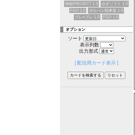
神姫PROJECT 1.0
ゆずソフト 1.0
FGO 2.0
ガルパン戦車道 1.0
ブレ×ブレ 1.0
FGO 1.0
オプション
ソート
表示列数
出力形式
[ 配信用カード表示 ]