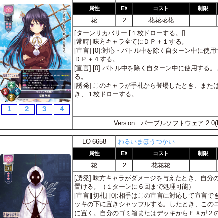
属性
EX
コスト
制限
花
2
花花花花
[ターンリカバリー:[１枚ドローする。]]
[常時] 味方キャラ全てにＤＰ＋１する。
[宣言] [0]:対応・バトル中を除く自ターン中に使
ＤＰ＋４する。
[宣言] [0]:バトル中を除く自ターン中に使用す
る。
[誘発] このキャラが手札から登場したとき、ま
き、１枚ドローする。
1
2
3
4
Version : パープルソフトウェア 2.0(
LO-6658
わるいまほうつかい
属性
EX
コスト
制限
花
2
花花花
[誘発] 味方キャラがダメージを与えたとき、自
置ける。（１ターンに６回まで処理可能）
[宣言][切札] [0]:相手はこの宣言に対応して宣
ッキの下に置きシャッフルする。したとき、この
に置く。自分のゴミ箱またはデッキからＥＸが２