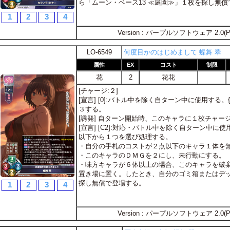
ら「ムーン・ベース13 ≪庭園≫」１枚を探し無
1
2
3
4
Version : パープルソフトウェア 2.0(P
LO-6549
何度目かのはじめまして 蝶舞 翠
属性
EX
コスト
制限
花
2
花花
[チャージ:２]
[宣言] [0]:バトル中を除く自ターン中に使用する
３する。
[誘発] 自ターン開始時、このキャラに１枚チャー
[宣言] [C2]:対応・バトル中を除く自ターン中
以下から１つを選び処理する。
・自分の手札のコストが２点以下のキャラ１体を
・このキャラのＤＭＧを２にし、未行動にする。
・味方キャラが６体以上の場合、このキャラを破
置き場に置く。したとき、自分のゴミ箱またはデッ
探し無償で登場する。
1
2
3
4
Version : パープルソフトウェア 2.0(P