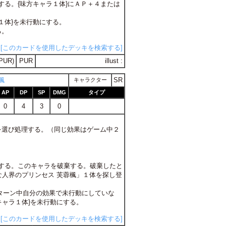
用する。{味方キャラ１体}にＡＰ＋４または
ラ１体}を未行動にする。
る。
[このカードを使用したデッキを検索する]
PUR)
PUR
illust :
楓
SR
キャラクター
AP
DP
SP
DMG
タイプ
0
4
3
0
つを選び処理する。（同じ効果はゲーム中２
使用する。このキャラを破棄する。破棄したと
人界のプリンセス 芙蓉楓」１体を探し登
このターン中自分の効果で未行動にしていな
ャラ１体}を未行動にする。
[このカードを使用したデッキを検索する]