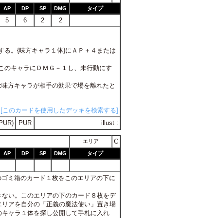
AP
DP
SP
DMG
タイプ
5
6
2
2
用する。{味方キャラ１体}にＡＰ＋４または
る。このキャラにＤＭＧ－１し、未行動にす
たは味方キャラが相手の効果で場を離れたと
[このカードを使用したデッキを検索する]
PUR)
PUR
illust :
C
エリア
AP
DP
SP
DMG
タイプ
分のゴミ箱のカード１枚をこのエリアの下に
言できない。このエリアの下のカード８枚をデ
エリアを自分の「正義の魔法使い」置き場
のキャラ１体を探し公開して手札に入れ