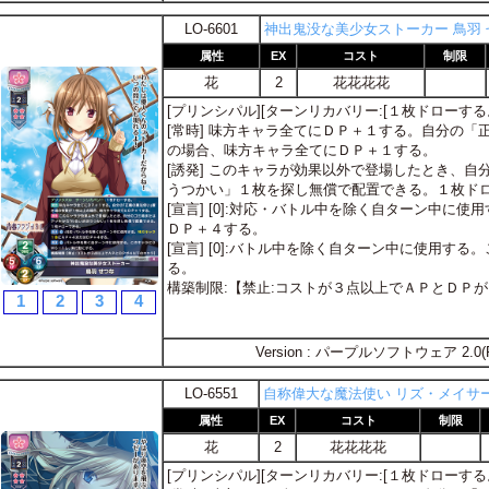
LO-6601
神出鬼没な美少女ストーカー 鳥羽 
属性
EX
コスト
制限
花
2
花花花花
[プリンシパル][ターンリカバリー:[１枚ドローする。
[常時] 味方キャラ全てにＤＰ＋１する。自分の
の場合、味方キャラ全てにＤＰ＋１する。
[誘発] このキャラが効果以外で登場したとき、
うつかい」１枚を探し無償で配置できる。１枚ド
[宣言] [0]:対応・バトル中を除く自ターン中に使
ＤＰ＋４する。
[宣言] [0]:バトル中を除く自ターン中に使用す
る。
構築制限:【禁止:コストが３点以上でＡＰとＤＰ
1
2
3
4
Version : パープルソフトウェア 2.0(
LO-6551
自称偉大な魔法使い リズ・メイサ
属性
EX
コスト
制限
花
2
花花花花
[プリンシパル][ターンリカバリー:[１枚ドローする。