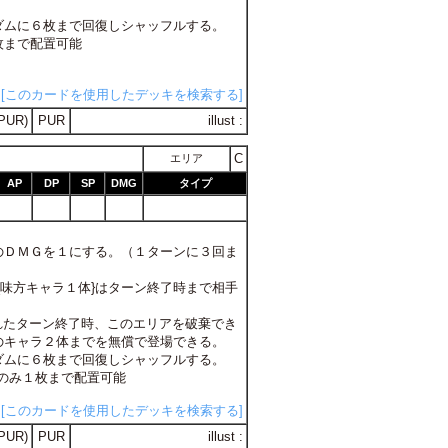
ランダムに６枚まで回復しシャッフルする。
枚まで配置可能
[このカードを使用したデッキを検索する]
PUR)
PUR
illust :
C
エリア
AP
DP
SP
DMG
タイプ
体}のＤＭＧを１にする。（１ターンに３回ま
。{味方キャラ１体}はターン終了時まで相手
離れたターン終了時、このエリアを破棄でき
のキャラ２体までを無償で登場できる。
ランダムに６枚まで回復しシャッフルする。
にのみ１枚まで配置可能
[このカードを使用したデッキを検索する]
PUR)
PUR
illust :