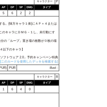
P
キャラクター
AP
DP
SP
DMG
タイプ
5
6
2
2
用する。{味方キャラ１体}にＡＰ＋４または
る。このキャラにＤＭＧ－１し、未行動にす
、自分の「ループ」置き場の枚数が０枚の場
が４以下のキャラ】
ープルソフトウェア 2.0」予約キャンペーン特典
[このカードを使用したデッキを検索する]
PUR)
PUR
illust :
R
キャラクター
AP
DP
SP
DMG
タイプ
1
6
4
0