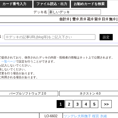
パープルソフトウェア 2.0
ネクストン 4.0
1
2
3
4
5
>>
LO-6602
ツンデレ大和撫子 桜宮 氷緒