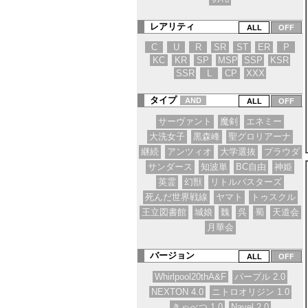
レアリティ
C
U
R
SR
ST
ER
P
KC
KR
SP
MSP
SSP
KSR
SSR
L
CP
XXX
タイプ
AND
サーヴァント
魔剣
エネミー
大洗女子
黒森峰
聖グロリアーナ
継続
アンツィオ
大学選抜
プラウダ
サンダース
知波単
BC自由
神姫
英霊
幻獣
リトルバスターズ
死んだ世界戦線
ヤマト
トゥスクル
王立図書館
城娘
魏
呉
蜀
天道会
月華会
バージョン
Whirlpool20thA&F
パープル 2.0
NEXTON 4.0
ニトロオリジン 1.0
きゃべつ 1.0
Navel 2.0