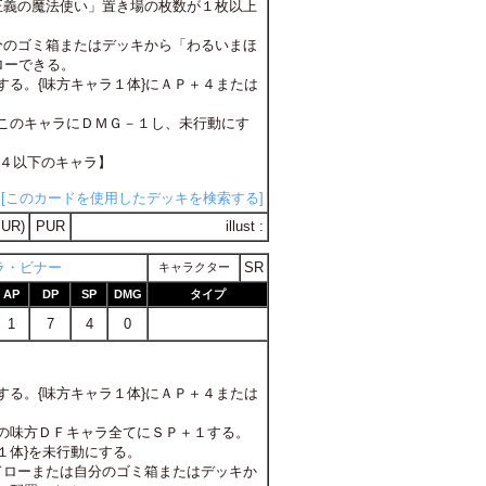
「正義の魔法使い」置き場の枚数が１枚以上
自分のゴミ箱またはデッキから「わるいまほ
ローできる。
用する。{味方キャラ１体}にＡＰ＋４または
る。このキャラにＤＭＧ－１し、未行動にす
が４以下のキャラ】
[このカードを使用したデッキを検索する]
UR)
PUR
illust :
ラ・ビナー
SR
キャラクター
AP
DP
SP
DMG
タイプ
1
7
4
0
用する。{味方キャラ１体}にＡＰ＋４または
以下の味方ＤＦキャラ全てにＳＰ＋１する。
ラ１体}を未行動にする。
枚ドローまたは自分のゴミ箱またはデッキか