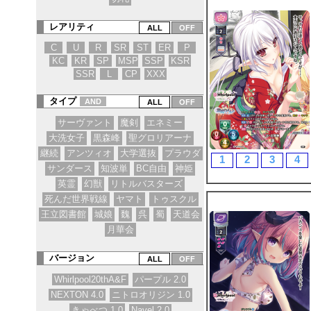
レアリティ
C
U
R
SR
ST
ER
P
KC
KR
SP
MSP
SSP
KSR
SSR
L
CP
XXX
タイプ
AND
サーヴァント
魔剣
エネミー
大洗女子
黒森峰
聖グロリアーナ
継続
アンツィオ
大学選抜
プラウダ
1
2
3
4
サンダース
知波単
BC自由
神姫
英霊
幻獣
リトルバスターズ
死んだ世界戦線
ヤマト
トゥスクル
王立図書館
城娘
魏
呉
蜀
天道会
月華会
バージョン
Whirlpool20thA&F
パープル 2.0
NEXTON 4.0
ニトロオリジン 1.0
きゃべつ 1.0
Navel 2.0