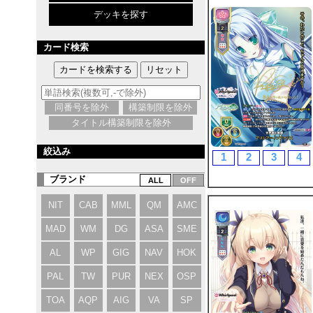
デッキを探す
カード検索
同番号を除外
構築制限を除外
タイトル構築制限を除外
絞込み
1
2
3
4
ブランド
NIT
CAB
MML
QM
AMC
MAD
WM
DG
ASA
SME
AL
WP
GIG
NAV
HOK
PAL
TW
PUR
NEX
OSP
TOA
AQP
AIG
VA
SP