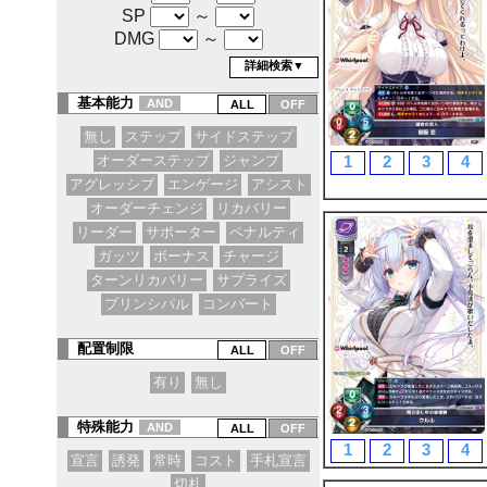
SP
～
DMG
～
詳細検索▼
基本能力
AND
無し
ステップ
サイドステップ
1
2
3
4
オーダーステップ
ジャンプ
アグレッシブ
エンゲージ
アシスト
オーダーチェンジ
リカバリー
リーダー
サポーター
ペナルティ
ガッツ
ボーナス
チャージ
ターンリカバリー
サプライズ
プリンシパル
コンバート
配置制限
有り
無し
特殊能力
AND
1
2
3
4
宣言
誘発
常時
コスト
手札宣言
切札