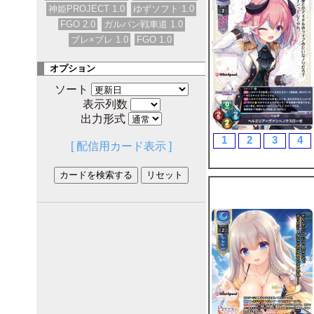
神姫PROJECT 1.0
ゆずソフト 1.0
FGO 2.0
ガルパン戦車道 1.0
ブレ×ブレ 1.0
FGO 1.0
オプション
ソート
表示列数
出力形式
1
2
3
4
[ 配信用カード表示 ]