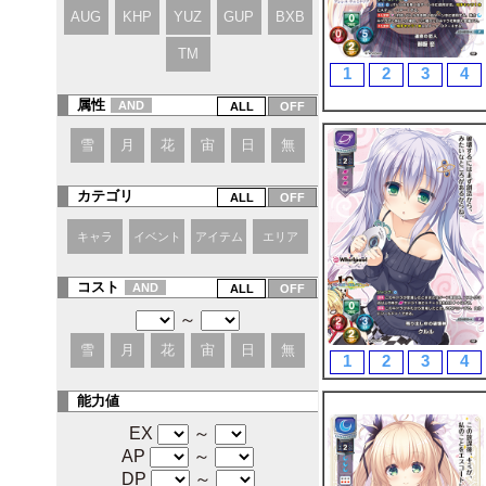
AUG
KHP
YUZ
GUP
BXB
TM
1
2
3
4
属性
AND
雪
月
花
宙
日
無
カテゴリ
キャラ
イベント
アイテム
エリア
コスト
AND
～
雪
月
花
宙
日
無
1
2
3
4
能力値
EX
～
AP
～
DP
～