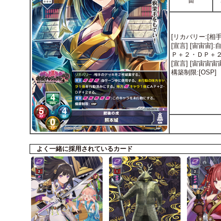
宙
[リカバリー:[相
[宣言] [宙宙宙
Ｐ＋２・ＤＰ＋
[宣言] [宙宙宙
構築制限:[OSP]
よく一緒に採用されているカード