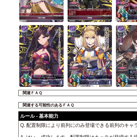
関連ＦＡＱ
関連する可能性のあるＦＡＱ
ルール - 基本能力
Q. 配置制限により前列にのみ登場できる前列のキャ