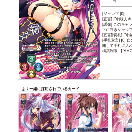
日
[ジャンプ:[0]]
[宣言] [0]:
[誘発] このキ
下に置きシャッ
[宣言][切札]
[手札宣言] [
開して手札に入
構築制限:【[AM
よく一緒に採用されているカード