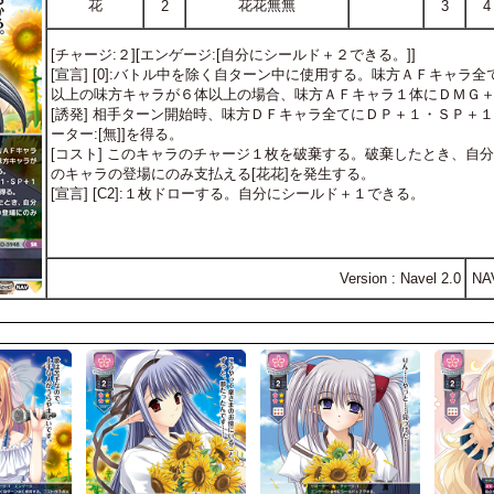
花
花花無無
2
3
4
[チャージ:２][エンゲージ:[自分にシールド＋２できる。]]
[宣言] [0]:バトル中を除く自ターン中に使用する。味方ＡＦキャ
以上の味方キャラが６体以上の場合、味方ＡＦキャラ１体にＤＭＧ
[誘発] 相手ターン開始時、味方ＤＦキャラ全てにＤＰ＋１・ＳＰ＋
ーター:[無]]を得る。
[コスト] このキャラのチャージ１枚を破棄する。破棄したとき、自
のキャラの登場にのみ支払える[花花]を発生する。
[宣言] [C2]:１枚ドローする。自分にシールド＋１できる。
Version : Navel 2.0
NA