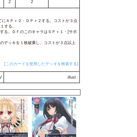
2
2
ラ全てにＡＰ＋２・ＤＰ＋２する。コストが３点
＋１する。
１する。ＤＦのこのキャラはＳＰ＋１・[サポ
分のデッキを１枚破棄し、コストが３点以上
[このカードを使用したデッキを検索する]
V
illust :