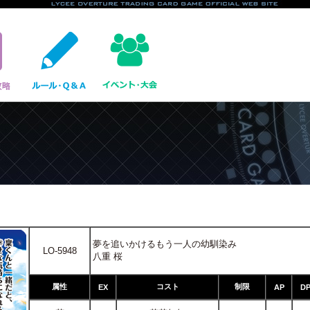
夢を追いかけるもう一人の幼馴染み
LO-5948
八重 桜
属性
コスト
制限
EX
AP
D