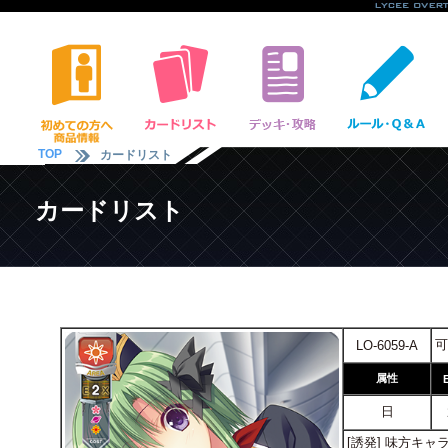
TOP
カードリスト
カードリスト
可
LO-6059-A
属性
日
[誘発] 味方キ