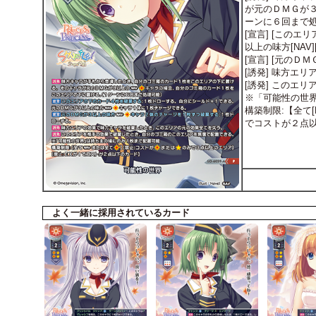
が元のＤＭＧが３
ーンに６回まで
[宣言] [この
以上の味方[NA
[宣言] [元のＤ
[誘発] 味方エ
[誘発] このエ
※「可能性の世
構築制限:【全て[
でコストが２点
よく一緒に採用されているカード