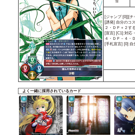
雪
[ジャンプ:[0]][
[誘発] 自分の
２・ＤＰ＋２す
[宣言] [C1
４・ＤＰ－４・
[手札宣言] [
よく一緒に採用されているカード