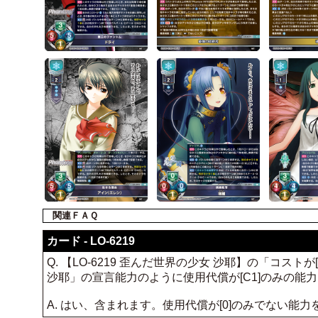
関連ＦＡＱ
カード - LO-6219
Q. 【LO-6219 歪んだ世界の少女 沙耶】の「コ
沙耶」の宣言能力のように使用代償が[C1]のみの能
A. はい、含まれます。使用代償が[0]のみでない