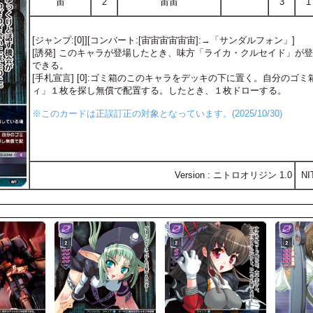
宙
2
宙宙
3
1
[ジャンプ:[0]][コンバート:[宙宙宙宙宙宙]:→「サンダルフォン」]
[誘発] このキャラが登場したとき、味方「ライカ・クルセイド」が
できる。
[手札宣言] [0]:ゴミ箱のこのキャラをデッキの下に置く。自分の
ィ」１枚を探し無償で配置する。したとき、１枚ドローする。
※このカードは正誤訂正の対象となっています。(2025/10/30)
Version : ニトロオリジン 1.0
NI