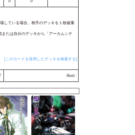
0
0
登場している場合、相手のデッキを１枚破棄
ゴミ箱または自分のデッキから「アーカムシテ
[このカードを使用したデッキを検索する]
T
illust :