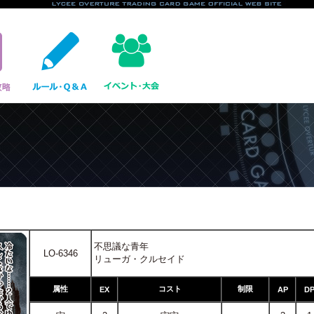
不思議な青年
LO-6346
リューガ・クルセイド
属性
コスト
制限
EX
AP
D