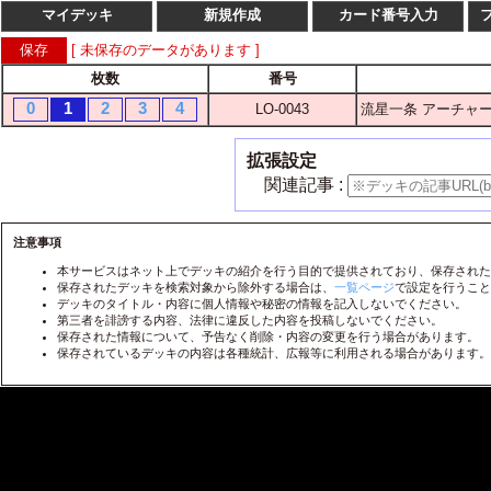
マイデッキ
新規作成
カード番号入力
[ 未保存のデータがあります ]
枚数
番号
枚数
番
0
1
2
3
4
LO-0043
流星一条 アーチャ
1
2
3
4
LO-
1
2
3
4
LO-
拡張設定
1
2
3
4
LO-
関連記事 :
1
2
3
4
LO-
1
2
3
4
注意事項
LO-
本サービスはネット上でデッキの紹介を行う目的で提供されており、保存された
1
2
3
4
LO-
保存されたデッキを検索対象から除外する場合は、
一覧ページ
で設定を行うこと
デッキのタイトル・内容に個人情報や秘密の情報を記入しないでください。
1
2
3
4
LO-
第三者を誹謗する内容、法律に違反した内容を投稿しないでください。
保存された情報について、予告なく削除・内容の変更を行う場合があります。
1
2
3
4
LO-
保存されているデッキの内容は各種統計、広報等に利用される場合があります。
1
2
3
4
LO-
1
2
3
4
LO-
1
2
3
4
LO-
1
2
3
4
LO-