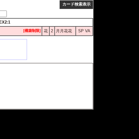
カード検索表示
EX2:1
[構築制限]
花
2
月月花花
SP VA