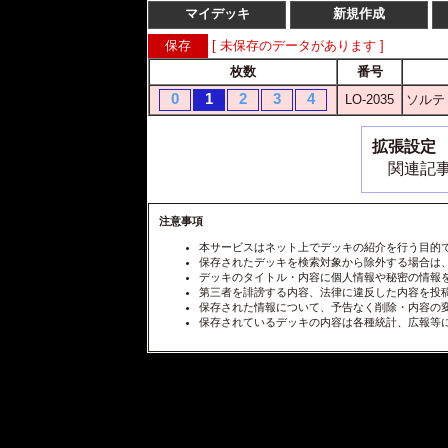
マイデッキ
新規作成
[ 未保存のデータがあります ]
枚数
番号
0
1
2
3
4
LO-2035
ソルテ
拡張設定
関連記事
注意事項
本サービスはネット上でデッキの紹介を行う目的
保存されたデッキを検索対象から除外する場合は
デッキのタイトル・内容に個人情報や秘密の情報
第三者を誹謗する内容、法律に違反した内容を投
保存された情報について、予告なく削除・内容の
保存されているデッキの内容は各種統計、広報等