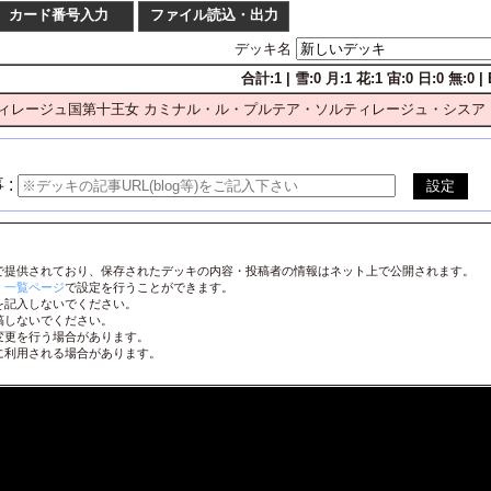
カード番号入力
ファイル読込・出力
デッキ名
合計:1 | 雪:0 月:1 花:1 宙:0 日:0 無:0 | 
枚数
番号
ィレージュ国第十王女 カミナル・ル・プルテア・ソルティレージュ・シスア
1
2
3
4
LO-
1
2
3
4
LO-
1
2
3
4
LO-
 :
1
2
3
4
LO-
1
2
3
4
LO-
で提供されており、保存されたデッキの内容・投稿者の情報はネット上で公開されます。
1
2
3
4
LO-
、
一覧ページ
で設定を行うことができます。
を記入しないでください。
1
2
3
4
LO-
稿しないでください。
変更を行う場合があります。
1
2
3
4
LO-
に利用される場合があります。
1
2
3
4
LO-
1
2
3
4
LO-
1
2
3
4
LO-
1
2
3
4
LO-