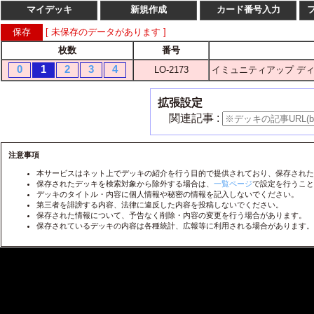
マイデッキ
新規作成
カード番号入力
[ 未保存のデータがあります ]
枚数
番号
枚数
番
0
1
2
3
4
LO-2173
イミュニティアップ デ
1
2
3
4
LO-
1
2
3
4
LO-
拡張設定
1
2
3
4
LO-
関連記事 :
1
2
3
4
LO-
1
2
3
4
注意事項
LO-
本サービスはネット上でデッキの紹介を行う目的で提供されており、保存された
1
2
3
4
LO-
保存されたデッキを検索対象から除外する場合は、
一覧ページ
で設定を行うこと
デッキのタイトル・内容に個人情報や秘密の情報を記入しないでください。
1
2
3
4
LO-
第三者を誹謗する内容、法律に違反した内容を投稿しないでください。
保存された情報について、予告なく削除・内容の変更を行う場合があります。
1
2
3
4
LO-
保存されているデッキの内容は各種統計、広報等に利用される場合があります。
1
2
3
4
LO-
1
2
3
4
LO-
1
2
3
4
LO-
1
2
3
4
LO-