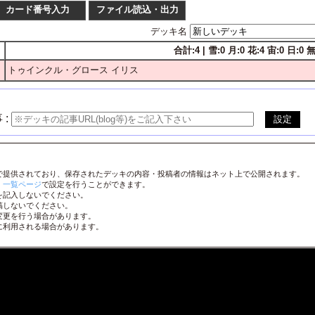
カード番号入力
ファイル読込・出力
デッキ名
合計:4 | 雪:0 月:0 花:4 宙:0 日:0 無:
枚数
番号
トゥインクル・グロース イリス
1
2
3
4
LO-
1
2
3
4
LO-
1
2
3
4
LO-
 :
1
2
3
4
LO-
1
2
3
4
LO-
で提供されており、保存されたデッキの内容・投稿者の情報はネット上で公開されます。
1
2
3
4
LO-
、
一覧ページ
で設定を行うことができます。
を記入しないでください。
1
2
3
4
LO-
稿しないでください。
変更を行う場合があります。
1
2
3
4
LO-
に利用される場合があります。
1
2
3
4
LO-
1
2
3
4
LO-
1
2
3
4
LO-
1
2
3
4
LO-