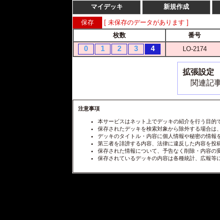
マイデッキ
新規作成
[ 未保存のデータがあります ]
枚数
番号
0
1
2
3
4
LO-2174
拡張設定
関連記事
注意事項
本サービスはネット上でデッキの紹介を行う目的
保存されたデッキを検索対象から除外する場合は
デッキのタイトル・内容に個人情報や秘密の情報
第三者を誹謗する内容、法律に違反した内容を投
保存された情報について、予告なく削除・内容の
保存されているデッキの内容は各種統計、広報等