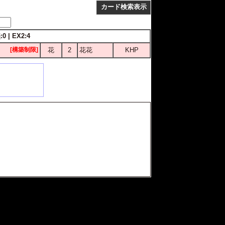
カード検索表示
0 | EX2:4
[構築制限]
花
2
花花
KHP