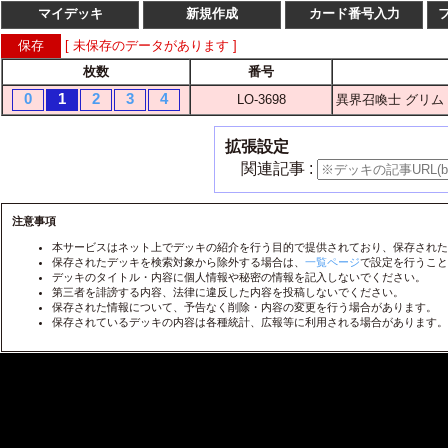
マイデッキ
新規作成
カード番号入力
[ 未保存のデータがあります ]
枚数
番号
枚数
番
0
1
2
3
4
LO-3698
異界召喚士 グリム
1
2
3
4
LO-
1
2
3
4
LO-
拡張設定
1
2
3
4
LO-
関連記事 :
1
2
3
4
LO-
1
2
3
4
注意事項
LO-
本サービスはネット上でデッキの紹介を行う目的で提供されており、保存された
1
2
3
4
LO-
保存されたデッキを検索対象から除外する場合は、
一覧ページ
で設定を行うこと
デッキのタイトル・内容に個人情報や秘密の情報を記入しないでください。
1
2
3
4
LO-
第三者を誹謗する内容、法律に違反した内容を投稿しないでください。
保存された情報について、予告なく削除・内容の変更を行う場合があります。
1
2
3
4
LO-
保存されているデッキの内容は各種統計、広報等に利用される場合があります。
1
2
3
4
LO-
1
2
3
4
LO-
1
2
3
4
LO-
1
2
3
4
LO-