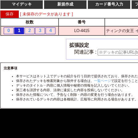
マイデッキ
新規作成
カード番号入力
[ 未保存のデータがあります ]
枚数
番号
枚数
番
0
1
2
3
4
LO-4415
ティンクの女王 
1
2
3
4
LO-
1
2
3
4
LO-
拡張設定
1
2
3
4
LO-
関連記事 :
1
2
3
4
LO-
1
2
3
4
注意事項
LO-
本サービスはネット上でデッキの紹介を行う目的で提供されており、保存された
1
2
3
4
LO-
保存されたデッキを検索対象から除外する場合は、
一覧ページ
で設定を行うこと
デッキのタイトル・内容に個人情報や秘密の情報を記入しないでください。
1
2
3
4
LO-
第三者を誹謗する内容、法律に違反した内容を投稿しないでください。
保存された情報について、予告なく削除・内容の変更を行う場合があります。
1
2
3
4
LO-
保存されているデッキの内容は各種統計、広報等に利用される場合があります。
1
2
3
4
LO-
1
2
3
4
LO-
1
2
3
4
LO-
1
2
3
4
LO-