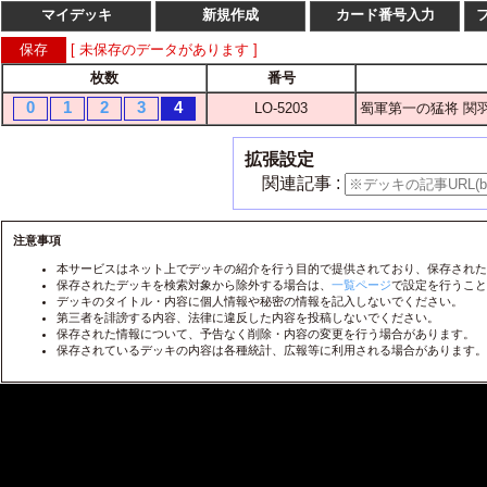
マイデッキ
新規作成
カード番号入力
[ 未保存のデータがあります ]
枚数
番号
枚数
番
0
1
2
3
4
LO-5203
蜀軍第一の猛将 関
1
2
3
4
LO-
1
2
3
4
LO-
拡張設定
1
2
3
4
LO-
関連記事 :
1
2
3
4
LO-
1
2
3
4
注意事項
LO-
本サービスはネット上でデッキの紹介を行う目的で提供されており、保存された
1
2
3
4
LO-
保存されたデッキを検索対象から除外する場合は、
一覧ページ
で設定を行うこと
デッキのタイトル・内容に個人情報や秘密の情報を記入しないでください。
1
2
3
4
LO-
第三者を誹謗する内容、法律に違反した内容を投稿しないでください。
保存された情報について、予告なく削除・内容の変更を行う場合があります。
1
2
3
4
LO-
保存されているデッキの内容は各種統計、広報等に利用される場合があります。
1
2
3
4
LO-
1
2
3
4
LO-
1
2
3
4
LO-
1
2
3
4
LO-