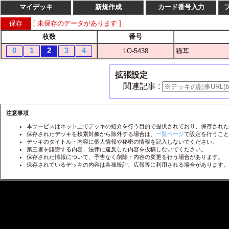
マイデッキ
新規作成
カード番号入力
[ 未保存のデータがあります ]
枚数
番号
枚数
番
0
1
2
3
4
LO-5438
猫耳
1
2
3
4
LO-
1
2
3
4
LO-
拡張設定
1
2
3
4
LO-
関連記事 :
1
2
3
4
LO-
1
2
3
4
注意事項
LO-
本サービスはネット上でデッキの紹介を行う目的で提供されており、保存された
1
2
3
4
LO-
保存されたデッキを検索対象から除外する場合は、
一覧ページ
で設定を行うこと
デッキのタイトル・内容に個人情報や秘密の情報を記入しないでください。
1
2
3
4
LO-
第三者を誹謗する内容、法律に違反した内容を投稿しないでください。
保存された情報について、予告なく削除・内容の変更を行う場合があります。
1
2
3
4
LO-
保存されているデッキの内容は各種統計、広報等に利用される場合があります。
1
2
3
4
LO-
1
2
3
4
LO-
1
2
3
4
LO-
1
2
3
4
LO-