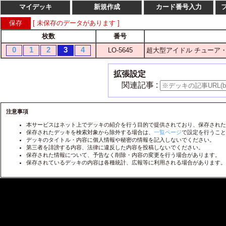
マイデッキ
新規作成
カード番号入力
[ 未保存のデータがあります ]
枚数
番号
枚数
番
0
1
2
3
4
LO-5645
超大型アイドル チューア
1
2
3
4
LO-
1
2
3
4
LO-
拡張設定
1
2
3
4
LO-
関連記事 :
1
2
3
4
LO-
1
2
3
4
注意事項
LO-
本サービスはネット上でデッキの紹介を行う目的で提供されており、保存された
1
2
3
4
LO-
保存されたデッキを検索対象から除外する場合は、
一覧ページ
で設定を行うこと
デッキのタイトル・内容に個人情報や秘密の情報を記入しないでください。
1
2
3
4
LO-
第三者を誹謗する内容、法律に違反した内容を投稿しないでください。
保存された情報について、予告なく削除・内容の変更を行う場合があります。
1
2
3
4
LO-
保存されているデッキの内容は各種統計、広報等に利用される場合があります。
1
2
3
4
LO-
1
2
3
4
LO-
1
2
3
4
LO-
1
2
3
4
LO-