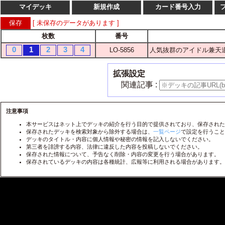
マイデッキ
新規作成
カード番号入力
[ 未保存のデータがあります ]
枚数
番号
枚数
番
0
1
2
3
4
LO-5856
人気抜群のアイドル兼天道
1
2
3
4
LO-
1
2
3
4
LO-
拡張設定
1
2
3
4
LO-
関連記事 :
1
2
3
4
LO-
1
2
3
4
注意事項
LO-
本サービスはネット上でデッキの紹介を行う目的で提供されており、保存された
1
2
3
4
LO-
保存されたデッキを検索対象から除外する場合は、
一覧ページ
で設定を行うこと
デッキのタイトル・内容に個人情報や秘密の情報を記入しないでください。
1
2
3
4
LO-
第三者を誹謗する内容、法律に違反した内容を投稿しないでください。
保存された情報について、予告なく削除・内容の変更を行う場合があります。
1
2
3
4
LO-
保存されているデッキの内容は各種統計、広報等に利用される場合があります。
1
2
3
4
LO-
1
2
3
4
LO-
1
2
3
4
LO-
1
2
3
4
LO-