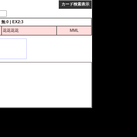
カード検索表示
無:0 | EX2:3
花花花花
MML