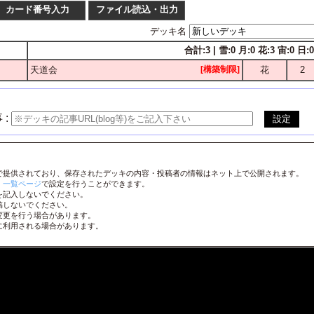
カード番号入力
ファイル読込・出力
デッキ名
合計:3 | 雪:0 月:0 花:3 宙:0 日:0 
枚数
番号
天道会
[構築制限]
花
2
1
2
3
4
LO-
1
2
3
4
LO-
1
2
3
4
LO-
 :
1
2
3
4
LO-
1
2
3
4
LO-
で提供されており、保存されたデッキの内容・投稿者の情報はネット上で公開されます。
1
2
3
4
LO-
、
一覧ページ
で設定を行うことができます。
を記入しないでください。
1
2
3
4
LO-
稿しないでください。
変更を行う場合があります。
1
2
3
4
LO-
に利用される場合があります。
1
2
3
4
LO-
1
2
3
4
LO-
1
2
3
4
LO-
1
2
3
4
LO-