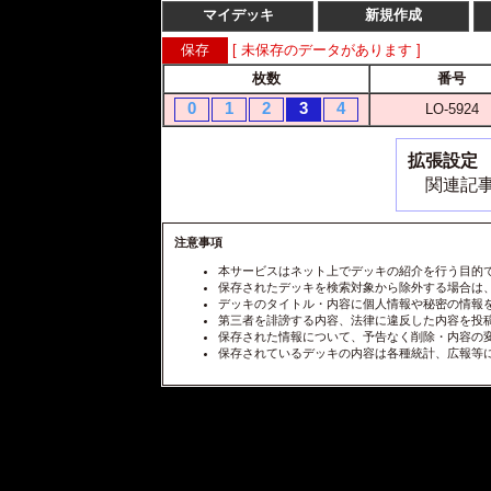
マイデッキ
新規作成
[ 未保存のデータがあります ]
枚数
番号
0
1
2
3
4
LO-5924
拡張設定
関連記事
注意事項
本サービスはネット上でデッキの紹介を行う目的
保存されたデッキを検索対象から除外する場合は
デッキのタイトル・内容に個人情報や秘密の情報
第三者を誹謗する内容、法律に違反した内容を投
保存された情報について、予告なく削除・内容の
保存されているデッキの内容は各種統計、広報等