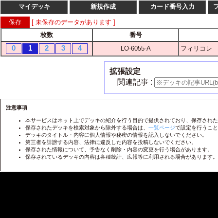
マイデッキ
新規作成
カード番号入力
[ 未保存のデータがあります ]
枚数
番号
枚数
番
0
1
2
3
4
LO-6055-A
フィリコレ
1
2
3
4
LO-
1
2
3
4
LO-
拡張設定
1
2
3
4
LO-
関連記事 :
1
2
3
4
LO-
1
2
3
4
注意事項
LO-
本サービスはネット上でデッキの紹介を行う目的で提供されており、保存された
1
2
3
4
LO-
保存されたデッキを検索対象から除外する場合は、
一覧ページ
で設定を行うこと
デッキのタイトル・内容に個人情報や秘密の情報を記入しないでください。
1
2
3
4
LO-
第三者を誹謗する内容、法律に違反した内容を投稿しないでください。
保存された情報について、予告なく削除・内容の変更を行う場合があります。
1
2
3
4
LO-
保存されているデッキの内容は各種統計、広報等に利用される場合があります。
1
2
3
4
LO-
1
2
3
4
LO-
1
2
3
4
LO-
1
2
3
4
LO-