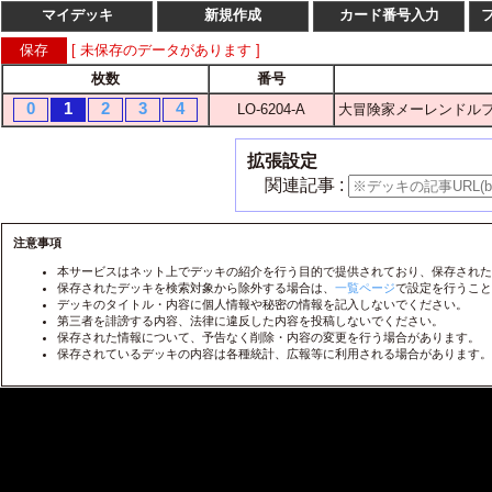
マイデッキ
新規作成
カード番号入力
[ 未保存のデータがあります ]
枚数
番号
枚数
番
0
1
2
3
4
LO-6204-A
大冒険家メーレンドルフ
1
2
3
4
LO-
1
2
3
4
LO-
拡張設定
1
2
3
4
LO-
関連記事 :
1
2
3
4
LO-
1
2
3
4
注意事項
LO-
本サービスはネット上でデッキの紹介を行う目的で提供されており、保存された
1
2
3
4
LO-
保存されたデッキを検索対象から除外する場合は、
一覧ページ
で設定を行うこと
デッキのタイトル・内容に個人情報や秘密の情報を記入しないでください。
1
2
3
4
LO-
第三者を誹謗する内容、法律に違反した内容を投稿しないでください。
保存された情報について、予告なく削除・内容の変更を行う場合があります。
1
2
3
4
LO-
保存されているデッキの内容は各種統計、広報等に利用される場合があります。
1
2
3
4
LO-
1
2
3
4
LO-
1
2
3
4
LO-
1
2
3
4
LO-