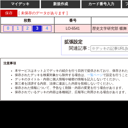
マイデッキ
新規作成
カード番号入力
[ 未保存のデータがあります ]
枚数
番号
枚数
番
0
1
2
3
4
LO-6541
歴史文学研究部 蝶舞
1
2
3
4
LO-
1
2
3
4
LO-
拡張設定
1
2
3
4
LO-
関連記事 :
1
2
3
4
LO-
1
2
3
4
注意事項
LO-
本サービスはネット上でデッキの紹介を行う目的で提供されており、保存された
1
2
3
4
LO-
保存されたデッキを検索対象から除外する場合は、
一覧ページ
で設定を行うこと
デッキのタイトル・内容に個人情報や秘密の情報を記入しないでください。
1
2
3
4
LO-
第三者を誹謗する内容、法律に違反した内容を投稿しないでください。
保存された情報について、予告なく削除・内容の変更を行う場合があります。
1
2
3
4
LO-
保存されているデッキの内容は各種統計、広報等に利用される場合があります。
1
2
3
4
LO-
1
2
3
4
LO-
1
2
3
4
LO-
1
2
3
4
LO-