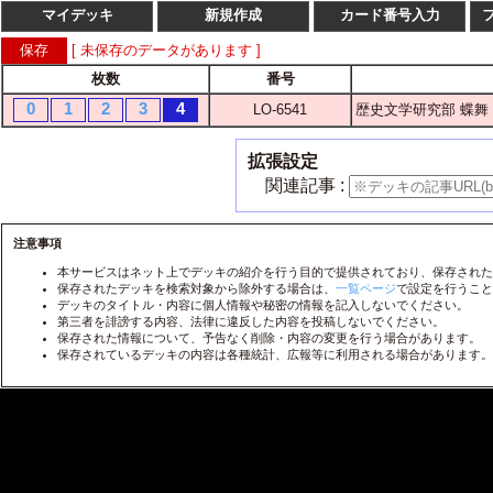
マイデッキ
新規作成
カード番号入力
[ 未保存のデータがあります ]
枚数
番号
枚数
番
0
1
2
3
4
LO-6541
歴史文学研究部 蝶舞
1
2
3
4
LO-
1
2
3
4
LO-
拡張設定
1
2
3
4
LO-
関連記事 :
1
2
3
4
LO-
1
2
3
4
注意事項
LO-
本サービスはネット上でデッキの紹介を行う目的で提供されており、保存された
1
2
3
4
LO-
保存されたデッキを検索対象から除外する場合は、
一覧ページ
で設定を行うこと
デッキのタイトル・内容に個人情報や秘密の情報を記入しないでください。
1
2
3
4
LO-
第三者を誹謗する内容、法律に違反した内容を投稿しないでください。
保存された情報について、予告なく削除・内容の変更を行う場合があります。
1
2
3
4
LO-
保存されているデッキの内容は各種統計、広報等に利用される場合があります。
1
2
3
4
LO-
1
2
3
4
LO-
1
2
3
4
LO-
1
2
3
4
LO-