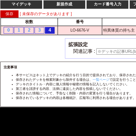
マイデッキ
新規作成
カード番号入力
[ 未保存のデータがあります ]
枚数
番号
枚数
番
0
1
2
3
4
LO-6676-V
特異体質の持ち主 
1
2
3
4
LO-
1
2
3
4
LO-
拡張設定
1
2
3
4
LO-
関連記事 :
1
2
3
4
LO-
1
2
3
4
注意事項
LO-
本サービスはネット上でデッキの紹介を行う目的で提供されており、保存された
1
2
3
4
LO-
保存されたデッキを検索対象から除外する場合は、
一覧ページ
で設定を行うこと
デッキのタイトル・内容に個人情報や秘密の情報を記入しないでください。
1
2
3
4
LO-
第三者を誹謗する内容、法律に違反した内容を投稿しないでください。
保存された情報について、予告なく削除・内容の変更を行う場合があります。
1
2
3
4
LO-
保存されているデッキの内容は各種統計、広報等に利用される場合があります。
1
2
3
4
LO-
1
2
3
4
LO-
1
2
3
4
LO-
1
2
3
4
LO-