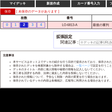
マイデッキ
新規作成
カード番号入力
[ 未保存のデータがあります ]
枚数
番号
枚数
番
0
1
2
3
4
LO-6813-A
最後の審判
1
2
3
4
LO-
1
2
3
4
LO-
拡張設定
1
2
3
4
LO-
関連記事 :
1
2
3
4
LO-
1
2
3
4
注意事項
LO-
本サービスはネット上でデッキの紹介を行う目的で提供されており、保存された
1
2
3
4
LO-
保存されたデッキを検索対象から除外する場合は、
一覧ページ
で設定を行うこと
デッキのタイトル・内容に個人情報や秘密の情報を記入しないでください。
1
2
3
4
LO-
第三者を誹謗する内容、法律に違反した内容を投稿しないでください。
保存された情報について、予告なく削除・内容の変更を行う場合があります。
1
2
3
4
LO-
保存されているデッキの内容は各種統計、広報等に利用される場合があります。
1
2
3
4
LO-
1
2
3
4
LO-
1
2
3
4
LO-
1
2
3
4
LO-