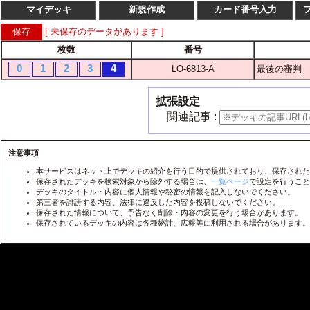
マイデッキ
新規作成
カード番号入力
[ 未保存のデータがあります ]
枚数
番号
枚数
番
0
1
2
3
4
LO-6813-A
最後の審判
1
2
3
4
LO-
1
2
3
4
LO-
拡張設定
1
2
3
4
LO-
関連記事 :
1
2
3
4
LO-
1
2
3
4
注意事項
LO-
本サービスはネット上でデッキの紹介を行う目的で提供されており、保存された
1
2
3
4
LO-
保存されたデッキを検索対象から除外する場合は、
一覧ページ
で設定を行うこと
デッキのタイトル・内容に個人情報や秘密の情報を記入しないでください。
1
2
3
4
LO-
第三者を誹謗する内容、法律に違反した内容を投稿しないでください。
保存された情報について、予告なく削除・内容の変更を行う場合があります。
1
2
3
4
LO-
保存されているデッキの内容は各種統計、広報等に利用される場合があります。
1
2
3
4
LO-
1
2
3
4
LO-
1
2
3
4
LO-
1
2
3
4
LO-