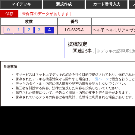
マイデッキ
新規作成
カード番号入力
[ 未保存のデータがあります ]
枚数
番号
枚数
番
0
1
2
3
4
LO-6825-A
ヘル子 ヘルミリア＝ヴ
1
2
3
4
LO-
1
2
3
4
LO-
拡張設定
1
2
3
4
LO-
関連記事 :
1
2
3
4
LO-
1
2
3
4
注意事項
LO-
本サービスはネット上でデッキの紹介を行う目的で提供されており、保存された
1
2
3
4
LO-
保存されたデッキを検索対象から除外する場合は、
一覧ページ
で設定を行うこと
デッキのタイトル・内容に個人情報や秘密の情報を記入しないでください。
1
2
3
4
LO-
第三者を誹謗する内容、法律に違反した内容を投稿しないでください。
保存された情報について、予告なく削除・内容の変更を行う場合があります。
1
2
3
4
LO-
保存されているデッキの内容は各種統計、広報等に利用される場合があります。
1
2
3
4
LO-
1
2
3
4
LO-
1
2
3
4
LO-
1
2
3
4
LO-