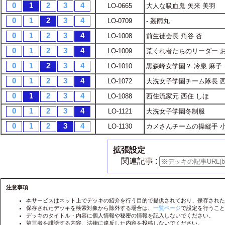
0
1
2
3
4
LO-0665
大人な吸血鬼 矢来 美羽
1
2
3
4
LO-
0
1
2
3
4
LO-0709
- 叢雨丸
1
2
3
4
LO-
0
1
2
3
4
LO-1008
前生徒会長 角谷 杏
1
2
3
4
LO-
0
1
2
3
4
LO-1009
荒くれ者たちのリーダー 
1
2
3
4
LO-
0
1
2
3
4
LO-1010
黒森峰女学園？ 冷泉 麻子
1
2
3
4
LO-
0
1
2
3
4
LO-1072
大洗女子学園チーム隊長 西
1
2
3
4
LO-
0
1
2
3
4
LO-1088
西住流家元 西住 しほ
1
2
3
4
LO-
0
1
2
3
4
LO-1121
大洗女子学園冬制服
1
2
3
4
LO-
0
1
2
3
4
LO-1130
カメさんチームの操縦手 小
拡張設定
関連記事 :
注意事項
本サービスはネット上でデッキの紹介を行う目的で提供されており、保存された
保存されたデッキを検索対象から除外する場合は、
一覧ページ
で設定を行うこと
デッキのタイトル・内容に個人情報や秘密の情報を記入しないでください。
第三者を誹謗する内容、法律に違反した内容を投稿しないでください。