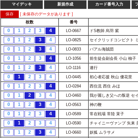
マイデッキ
新規作成
カード番号入力
[ 未保存のデータがあります ]
枚数
番号
枚数
番
0
1
2
3
4
LO-0667
ドS教師 烏羽 紫
1
2
3
4
LO-
0
1
2
3
4
LO-0825
セイクリッドコンビクト 
1
2
3
4
LO-
0
1
2
3
4
LO-0833
バアル海賊団
1
2
3
4
LO-
0
1
2
3
4
LO-1056
前生徒会副会長 小山 柚子
1
2
3
4
LO-
0
1
2
3
4
LO-1116
連行
1
2
3
4
LO-
0
1
2
3
4
LO-0445
初心者応援 秋山 優花里
1
2
3
4
LO-
0
1
2
3
4
LO-0284
西住流 西住 みほ
1
2
3
4
LO-
0
1
2
3
4
LO-0460
我が麗しき父への叛逆 セ
1
2
3
4
LO-
0
1
2
3
4
LO-0563
神の鞭
1
2
3
4
LO-
0
1
2
3
4
LO-0589
常在戦場 常陸 茉子
1
2
3
4
LO-
0
1
2
3
4
LO-0590
チャイニーヴァンプ 矢来 
1
2
3
4
LO-
0
1
2
3
4
LO-0660
妖狐 ムラサメ
1
2
3
4
LO-