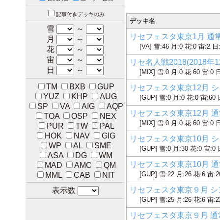
記事付きデッキのみ
デッキ名
雪
～
リセフェスタ東京1月 通常構
月
～
[VA] 雪:46 月:0 花:0 宙:2 日
花
～
宙
～
リセ名人戦2018(2018年1
日
～
[MIX] 雪:0 月:0 花:60 宙:0 
TM
BXB
GUP
リセフェスタ東京12月 シング
YUZ
KHP
AUG
[GUP] 雪:0 月:0 花:0 宙:60 
SP
VA
AIG
AQP
リセフェスタ東京12月 通常構
TOA
OSP
NEX
[MIX] 雪:0 月:0 花:60 宙:0 
PUR
TW
PAL
HOK
NAV
GIG
リセフェスタ東京10月 シング
WP
AL
SME
[GUP] 雪:0 月:30 花:0 宙:0 
ASA
DG
WM
リセフェスタ東京10月 通常構
MAD
AMC
QM
[GUP] 雪:22 月:26 花:6 宙:2
MML
CAB
NIT
リセフェスタ東京９月 シング
表示数
[GUP] 雪:25 月:26 花:6 宙:2
リセフェスタ東京９月 通常構