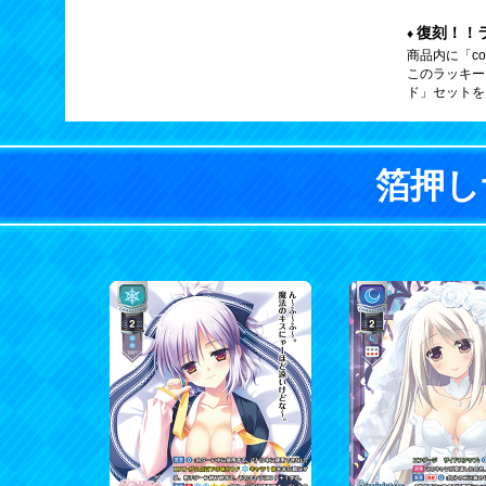
復刻！！
商品内に「co
このラッキー
ド」セットを
箔押し