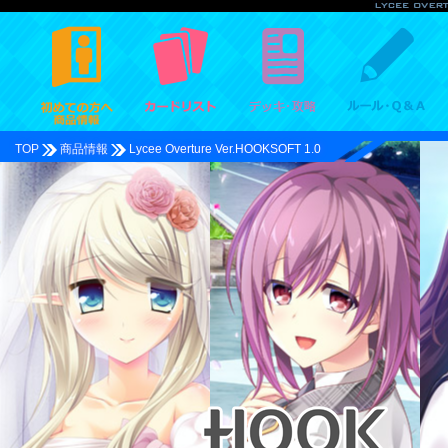
TOP
商品情報
Lycee Overture Ver.HOOKSOFT 1.0