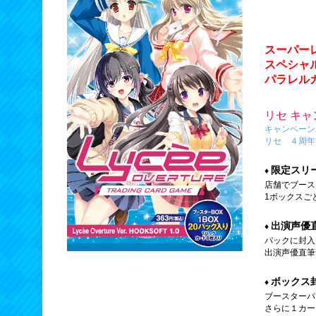
スーパー
スペシャ
パラレル
リセ キ
キャンペーン
リセ ４周年
限定スリ
店舗でブース
1ボックスご
出演声優
パックに封入さ
出演声優直筆
ボックス
ブースターパ
さらに１カー