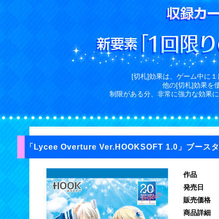
[切札]効果は、ゲーム中に
他の[切札]効果
制限がある分、非常に強力な効果に
「Lycee Overture Ver.HOOKSOFT 1.0」ブー
作品
発売日
販売価格
商品詳細