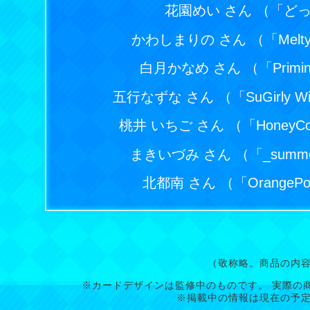
花園めい さん （「どっ
かわしまりの さん （「Melt
白月かなめ さん （「Primi
五行なずな さん （「SuGirly
桃井 いちご さん （「HoneyCo
まきいづみ さん （「_summ
北都南 さん （「OrangeP
（敬称略。商品の内
※カードデザインは監修中のものです。 実際の
※掲載中の情報は現在の予