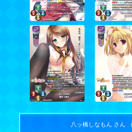
八ッ橋しなもん さん 