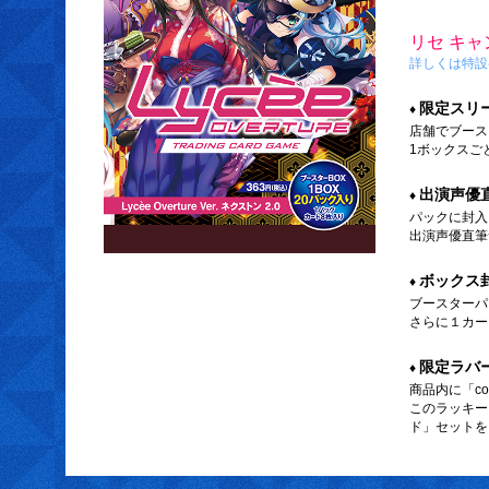
リセ キ
詳しくは特設
限定スリ
店舗でブース
1ボックスご
出演声優
パックに封入さ
出演声優直筆
ボックス
ブースターパ
さらに１カー
限定ラバ
商品内に「co
このラッキー
ド」セットを