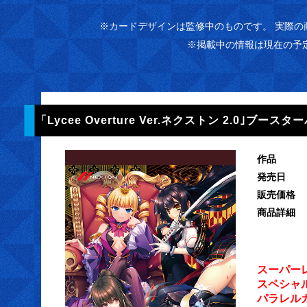
※カードデザインは監修中のものです。 実際
※掲載中の情報は現在の予
「Lycee Overture Ver.ネクストン 2.0｣ブースタ
作品
発売日
販売価格
商品詳細
スーパー
スペシャ
パラレル