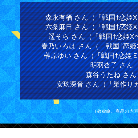
森永有栖 さん（「戦国†恋姫X
六条麻日 さん（「戦国†恋姫X
遥そら さん（「戦国†恋姫X
春乃いろは さん（「戦国†恋姫
榊原ゆい さん（「戦国†恋姫Ｅ
明羽杏子 さん
森谷うたね さん
安玖深音 さん（「巣作りカ
（敬称略。商品の内
footer