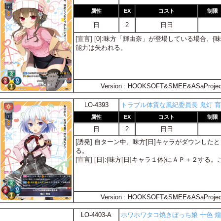
属性
EX
コスト
制限
日
2
日日
[宣言] [0]:味方「輝由奈」が登場している場合、
能力は失われる。
Version : HOOKSOFT&SMEE&ASaProjec
LO-4393
トラブル体質な風紀委員長 鬼灯 
属性
EX
コスト
制限
日
2
日日
[誘発] 自ターン中、味方[日]キャラがダウンし
る。
[宣言] [日]:{味方[日]キャラ１体}にＡＰ＋２す
Version : HOOKSOFT&SMEE&ASaProjec
LO-4403-A
ホワホワタコ焼きぼっち娘 十色 煌