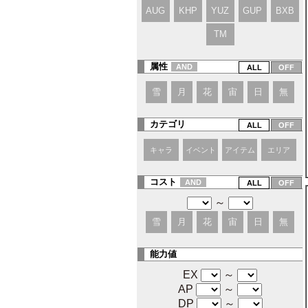
AUG
KHP
YUZ
GUP
BXB
TM
属性
AND
雪
月
花
宙
日
無
カテゴリ
キャラ
イベント
アイテム
エリア
コスト
AND
～
雪
月
花
宙
日
無
能力値
EX
～
AP
～
DP
～