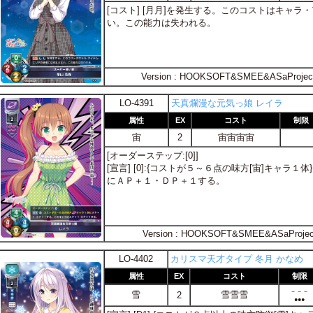
[コスト] [月月]を発生する。このコストはキャ
い。この能力は失われる。
Version : HOOKSOFT&SMEE&ASaProjec
LO-4391
天真爛漫な元気っ娘 レイラ
属性
EX
コスト
制限
宙
2
宙宙宙宙
[オーダーステップ:[0]]
[宣言] [0]:{コストが５～６点の味方[宙]キャ
にＡＰ＋１・ＤＰ＋１する。
Version : HOOKSOFT&SMEE&ASaProjec
LO-4402
カリスマ天才タイプ 冬月 かなめ
属性
EX
コスト
制限
－－－
雪
雪雪雪
2
●●●