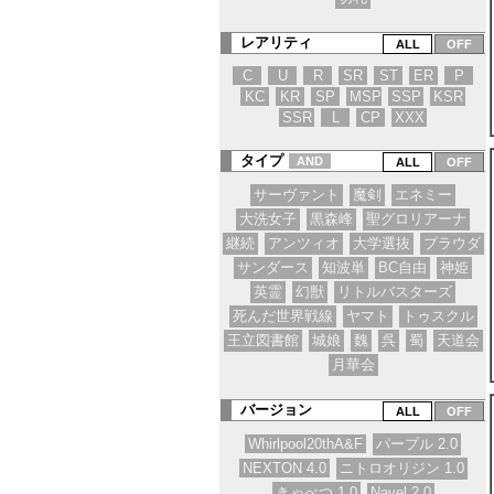
レアリティ
C
U
R
SR
ST
ER
P
KC
KR
SP
MSP
SSP
KSR
SSR
L
CP
XXX
タイプ
AND
サーヴァント
魔剣
エネミー
大洗女子
黒森峰
聖グロリアーナ
継続
アンツィオ
大学選抜
プラウダ
サンダース
知波単
BC自由
神姫
英霊
幻獣
リトルバスターズ
死んだ世界戦線
ヤマト
トゥスクル
王立図書館
城娘
魏
呉
蜀
天道会
月華会
バージョン
Whirlpool20thA&F
パープル 2.0
NEXTON 4.0
ニトロオリジン 1.0
きゃべつ 1.0
Navel 2.0