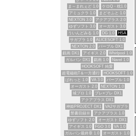
ま～まれぇど 1.0
ケロQ・枕1.0
アミュクラ 1.0
まどそふと 1.0
NEXTON 3.0
アクアプラス 2.0
ゆずソフト 3.0
オーガスト 3.0
ういんどみる 1.0
DG 1.0
HSA
サガプラ 1.0
ALICESOFT 1.0
NEXTON 2.0
パープル DX1
戯画 DX1
アイギス 2.0
Whirlpool 1.0
ガルパン DX1
戯画 1.0
Navel 1.0
HOOKSOFT 純愛
超電磁砲T＆一方通行
HOOKSOFT 1.0
ぱれっと 1.0
VA 3.0
パープル 1.0
オーガスト 2.0
NEXTON 1.0
城プロ 1.0
ブレ×ブレ DX1
アクアプラス DX1
神姫PROJECT DX1
VA2サガプラ
禁書目録Ⅲ
アクアプラス 1.0
ゆずソフト 2.0
オーガスト DX1
アイギス 1.0
FGO 3.0
VA 1.0
ガルパン最終章 1.0
オーガスト 1.0