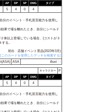
AP
DP
SP
DMG
タイプ
5
4
0
4
象に自分のイベント・手札宣言能力を使用し
アの効果で場を離れたとき、自分にシールド
ラが２体以上登場している場合、{コストが３
４する。
初出 : 店舗イベント景品(2023年3月)
[このカードを使用したデッキを検索する]
t(ASA)
ASA
illust : -
P
キャラクター
AP
DP
SP
DMG
タイプ
5
4
0
4
象に自分のイベント・手札宣言能力を使用し
アの効果で場を離れたとき、自分にシールド
ラが２体以上登場している場合、{コストが３