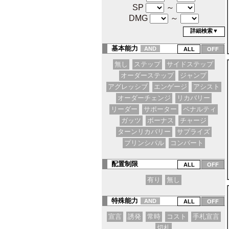
SP
～
DMG
～
詳細検索▼
基本能力
AND
無し
ステップ
サイドステップ
オーダーステップ
ジャンプ
アグレッシブ
エンゲージ
アシスト
オーダーチェンジ
リカバリー
リーダー
サポーター
ペナルティ
ガッツ
ボーナス
チャージ
ターンリカバリー
サプライズ
プリンシパル
コンバート
配置制限
有り
無し
特殊能力
AND
宣言
誘発
常時
コスト
手札宣言
切札