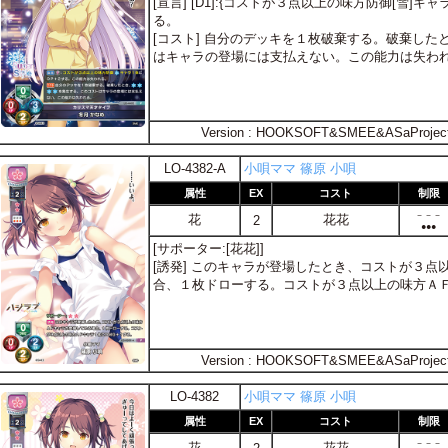
[宣言] [D1]:{コストが３点以上の味方防御[雪
る。
[コスト] 自分のデッキを１枚破棄する。破棄した
はキャラの登場には支払えない。この能力は失わ
Version : HOOKSOFT&SMEE&ASaProjec
LO-4382-A
小唄ママ 篠原 小唄
属性
EX
コスト
制限
－－－
花
花花
2
●●●
[サポーター:[花花]]
[誘発] このキャラが登場したとき、コストが３
合、１枚ドローする。コストが３点以上の味方Ａ
Version : HOOKSOFT&SMEE&ASaProjec
LO-4382
小唄ママ 篠原 小唄
属性
EX
コスト
制限
－－－
花
花花