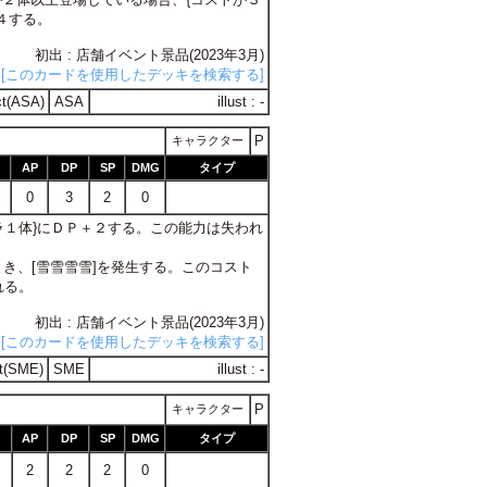
４する。
初出 : 店舗イベント景品(2023年3月)
[このカードを使用したデッキを検索する]
t(ASA)
ASA
illust : -
P
キャラクター
AP
DP
SP
DMG
タイプ
0
3
2
0
]キャラ１体}にＤＰ＋２する。この能力は失われ
とき、[雪雪雪雪]を発生する。このコスト
れる。
初出 : 店舗イベント景品(2023年3月)
[このカードを使用したデッキを検索する]
t(SME)
SME
illust : -
P
キャラクター
AP
DP
SP
DMG
タイプ
2
2
2
0