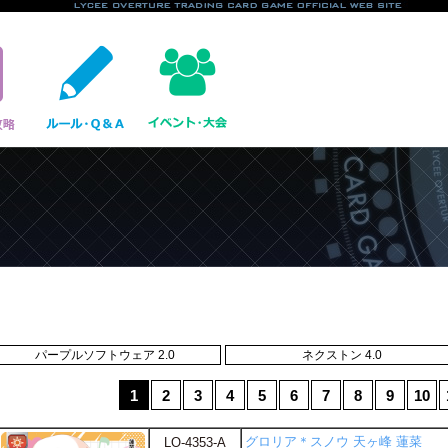
パープルソフトウェア 2.0
ネクストン 4.0
1
2
3
4
5
6
7
8
9
10
グロリア＊スノウ 天ヶ峰 蓮菜
LO-4353-A