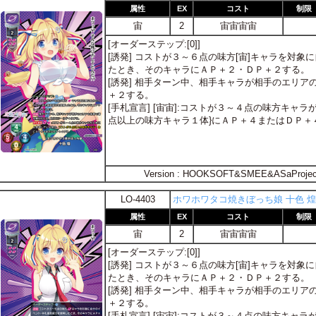
属性
EX
コスト
制限
宙
2
宙宙宙宙
[オーダーステップ:[0]]
[誘発] コストが３～６点の味方[宙]キャラを対
たとき、そのキャラにＡＰ＋２・ＤＰ＋２する。
[誘発] 相手ターン中、相手キャラが相手のエリ
＋２する。
[手札宣言] [宙宙]:コストが３～４点の味方キャ
点以上の味方キャラ１体}にＡＰ＋４またはＤＰ＋
Version : HOOKSOFT&SMEE&ASaProjec
LO-4403
ホワホワタコ焼きぼっち娘 十色 煌
属性
EX
コスト
制限
宙
2
宙宙宙宙
[オーダーステップ:[0]]
[誘発] コストが３～６点の味方[宙]キャラを対
たとき、そのキャラにＡＰ＋２・ＤＰ＋２する。
[誘発] 相手ターン中、相手キャラが相手のエリ
＋２する。
[手札宣言] [宙宙]:コストが３～４点の味方キャ