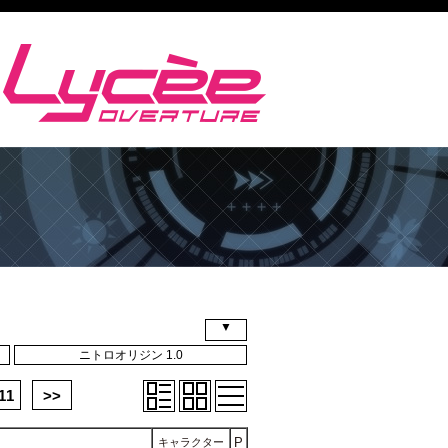
▼
ニトロオリジン 1.0
11
>>
P
キャラクター