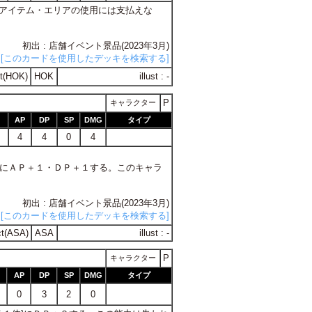
ラ・アイテム・エリアの使用には支払えな
初出 : 店舗イベント景品(2023年3月)
[このカードを使用したデッキを検索する]
t(HOK)
HOK
illust : -
P
キャラクター
AP
DP
SP
DMG
タイプ
4
4
0
4
ラ１体}にＡＰ＋１・ＤＰ＋１する。このキャラ
初出 : 店舗イベント景品(2023年3月)
[このカードを使用したデッキを検索する]
t(ASA)
ASA
illust : -
P
キャラクター
AP
DP
SP
DMG
タイプ
0
3
2
0