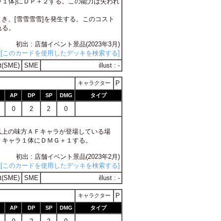
]キャラ１体}にＤＰ＋２する。この能力は失われ
とき、[雪雪雪雪]を発生する。このコスト
れる。
初出 : 店舗イベント景品(2023年3月)
[このカードを使用したデッキを検索する]
t(SME)
SME
illust : -
P
キャラクター
AP
DP
SP
DMG
タイプ
0
2
2
0
点以上の味方ＡＦキャラが登場している場
Ｆキャラ１体にＤＭＧ＋１する。
初出 : 店舗イベント景品(2023年2月)
[このカードを使用したデッキを検索する]
t(SME)
SME
illust : -
P
キャラクター
AP
DP
SP
DMG
タイプ