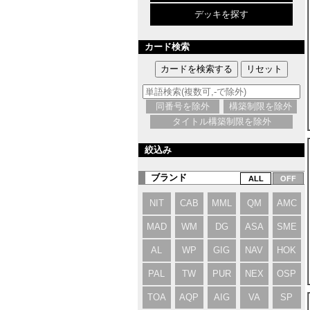
デッキを探す
カード検索
同番号を除外
構築制限を除外
タイトル構築制限を除外
絞込み
ブランド
NIT
CAB
MML
QM
AMC
MAD
WM
DG
ASA
SME
AL
WP
GIG
NAV
HOK
PAL
TW
PUR
NEX
OSP
TOA
AQP
AIG
VA
SP