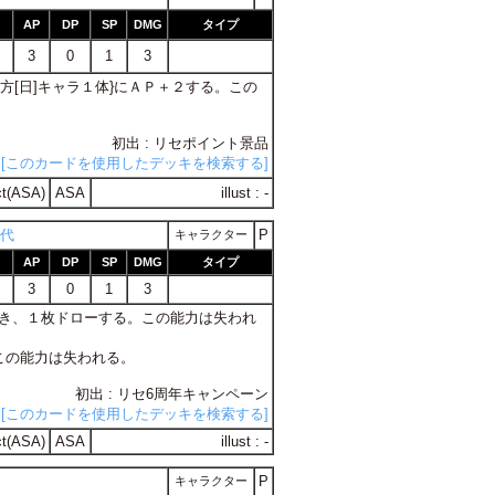
AP
DP
SP
DMG
タイプ
3
0
1
3
{味方[日]キャラ１体}にＡＰ＋２する。この
初出 : リセポイント景品
[このカードを使用したデッキを検索する]
t(ASA)
ASA
illust : -
育代
P
キャラクター
AP
DP
SP
DMG
タイプ
3
0
1
3
たとき、１枚ドローする。この能力は失われ
る。この能力は失われる。
初出 : リセ6周年キャンペーン
[このカードを使用したデッキを検索する]
t(ASA)
ASA
illust : -
P
キャラクター