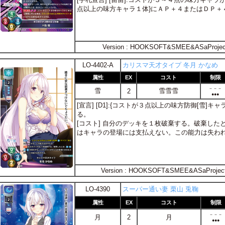
点以上の味方キャラ１体}にＡＰ＋４またはＤＰ＋
Version : HOOKSOFT&SMEE&ASaProjec
LO-4402-A
カリスマ天才タイプ 冬月 かなめ
属性
EX
コスト
制限
－－－
雪
雪雪雪
2
●●●
[宣言] [D1]:{コストが３点以上の味方防御[雪
る。
[コスト] 自分のデッキを１枚破棄する。破棄した
はキャラの登場には支払えない。この能力は失わ
Version : HOOKSOFT&SMEE&ASaProjec
LO-4390
スーパー通い妻 栗山 兎鞠
属性
EX
コスト
制限
－－－
月
2
月
●●●