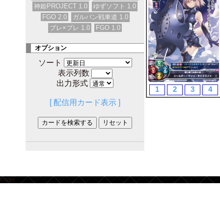
神姫PROJECT 1.0
ゆずソフト 1.0
FGO 2.0
ガルパン戦車道 1.0
ブレ×ブレ 1.0
FGO 1.0
オプション
ソート
表示列数
出力形式
1
2
3
4
[ 配信用カード表示 ]
footer