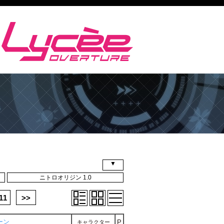
▼
ニトロオリジン 1.0
11
>>
ーン
P
キャラクター