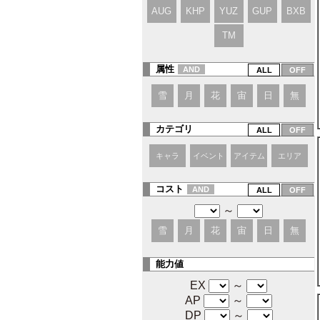
AUG
KHP
YUZ
GUP
BXB
TM
属性
AND
雪
月
花
宙
日
無
カテゴリ
キャラ
イベント
アイテム
エリア
コスト
AND
～
雪
月
花
宙
日
無
能力値
EX
～
AP
～
DP
～