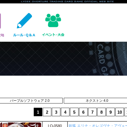
パープルソフトウェア 2.0
ネクストン 4.0
1
2
3
4
5
6
7
8
9
10
妖狐 エリナ・オレゴヴナ・アヴェ
LO-0580