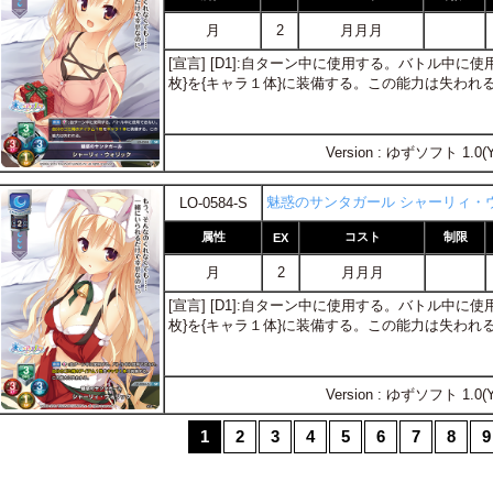
月
2
月月月
[宣言] [D1]:自ターン中に使用する。バトル中
枚}を{キャラ１体}に装備する。この能力は失われ
Version : ゆずソフト 1.0(
魅惑のサンタガール シャーリィ・
LO-0584-S
属性
コスト
制限
EX
月
2
月月月
[宣言] [D1]:自ターン中に使用する。バトル中
枚}を{キャラ１体}に装備する。この能力は失われ
Version : ゆずソフト 1.0(
1
2
3
4
5
6
7
8
9