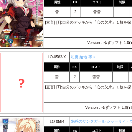
属性
EX
コスト
制限
雪
2
雪雪
[宣言] [T]:自分のデッキから「心の欠片」１枚を
Version : ゆずソフト 1.0(
LO-0583-X
幻魔 綾地 寧々
属性
EX
コスト
制限
雪
2
雪雪
[宣言] [T]:自分のデッキから「心の欠片」１枚を
Version : ゆずソフト 1.0(Y
魅惑のサンタガール シャーリィ・
LO-0584
属性
コスト
制限
EX