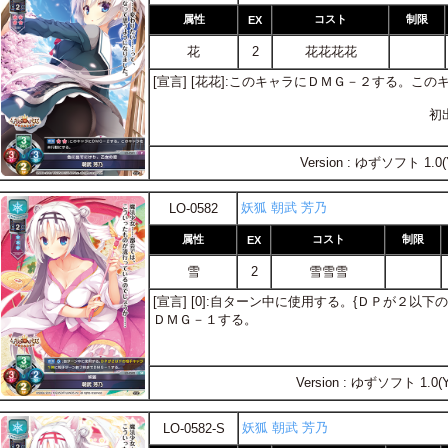
属性
コスト
制限
EX
花
2
花花花花
[宣言] [花花]:このキャラにＤＭＧ－２する。こ
初
Version : ゆずソフト 1.0(
妖狐 朝武 芳乃
LO-0582
属性
コスト
制限
EX
雪
2
雪雪雪
[宣言] [0]:自ターン中に使用する。{ＤＰが２以
ＤＭＧ－１する。
Version : ゆずソフト 1.0(
妖狐 朝武 芳乃
LO-0582-S