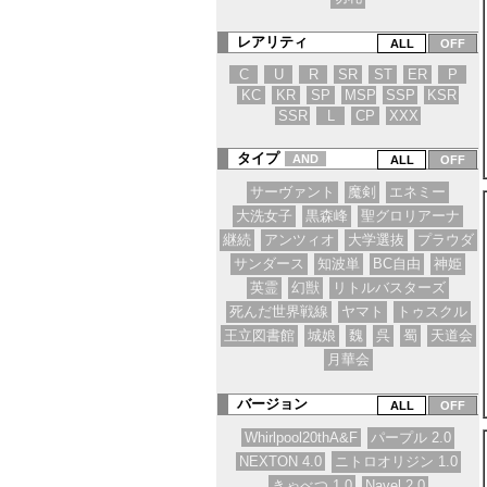
レアリティ
C
U
R
SR
ST
ER
P
KC
KR
SP
MSP
SSP
KSR
SSR
L
CP
XXX
タイプ
AND
サーヴァント
魔剣
エネミー
大洗女子
黒森峰
聖グロリアーナ
継続
アンツィオ
大学選抜
プラウダ
サンダース
知波単
BC自由
神姫
英霊
幻獣
リトルバスターズ
死んだ世界戦線
ヤマト
トゥスクル
王立図書館
城娘
魏
呉
蜀
天道会
月華会
バージョン
Whirlpool20thA&F
パープル 2.0
NEXTON 4.0
ニトロオリジン 1.0
きゃべつ 1.0
Navel 2.0