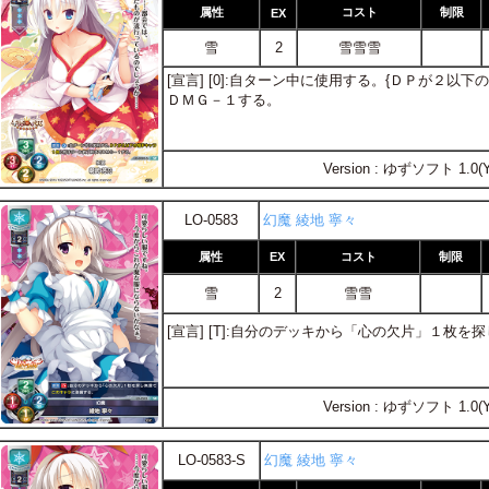
属性
コスト
制限
EX
雪
2
雪雪雪
[宣言] [0]:自ターン中に使用する。{ＤＰが２以
ＤＭＧ－１する。
Version : ゆずソフト 1.0(
LO-0583
幻魔 綾地 寧々
属性
EX
コスト
制限
雪
2
雪雪
[宣言] [T]:自分のデッキから「心の欠片」１枚を
Version : ゆずソフト 1.0(
LO-0583-S
幻魔 綾地 寧々