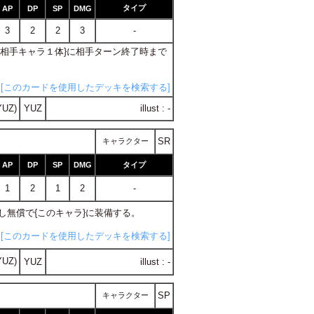
タイプ
AP
DP
SP
DMG
3
2
2
3
-
下の相手キャラ１体}に相手ターン終了時まで
[このカードを使用したデッキを検索する]
YUZ)
YUZ
illust : -
SR
キャラクター
AP
DP
SP
DMG
タイプ
1
2
1
2
-
探し無償で{このキャラ}に装備する。
[このカードを使用したデッキを検索する]
YUZ)
YUZ
illust : -
SP
キャラクター