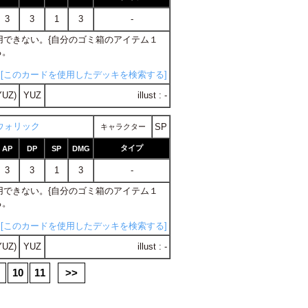
3
3
1
3
-
に使用できない。{自分のゴミ箱のアイテム１
る。
[このカードを使用したデッキを検索する]
YUZ)
YUZ
illust : -
ウォリック
SP
キャラクター
タイプ
AP
DP
SP
DMG
3
3
1
3
-
に使用できない。{自分のゴミ箱のアイテム１
る。
[このカードを使用したデッキを検索する]
YUZ)
YUZ
illust : -
10
11
>>