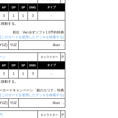
タイプ
AP
DP
SP
DMG
3
1
1
3
-
}に移動する。
初出 : Ver.ゆずソフト1.0予約特典
[このカードを使用したデッキを検索する]
YUZ)
YUZ
illust : -
ーン
P
キャラクター
タイプ
AP
DP
SP
DMG
3
1
1
3
-
}に移動する。
ッキーカードキャンペーン「銀のエリナ」特典
[このカードを使用したデッキを検索する]
YUZ)
YUZ
illust : -
乃
P
キャラクター