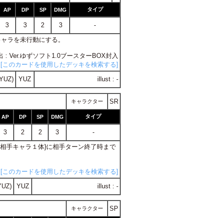
タイプ
AP
DP
SP
DMG
3
3
2
3
-
のキャラを未行動にする。
出 : Ver.ゆずソフト1.0ブースターBOX封入
[このカードを使用したデッキを検索する]
YUZ)
YUZ
illust : -
SR
キャラクター
タイプ
AP
DP
SP
DMG
3
2
2
3
-
下の相手キャラ１体}に相手ターン終了時まで
[このカードを使用したデッキを検索する]
YUZ)
YUZ
illust : -
SP
キャラクター