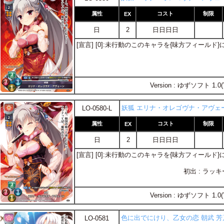
属性
コスト
制限
EX
日
2
日日日日
[宣言] [0]:未行動のこのキャラを{味方フィールド
Version : ゆずソフト 1.0(
妖狐 エリナ・オレゴヴナ・アヴェ
LO-0580-L
属性
コスト
制限
EX
日
2
日日日日
[宣言] [0]:未行動のこのキャラを{味方フィールド
初出 : ラ
Version : ゆずソフト 1.0(
色に出でにけり、乙女の恋 朝武 芳
LO-0581