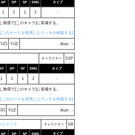
AP
DP
SP
DMG
タイプ
1
2
1
2
-
探し無償で{このキャラ}に装備する。
[このカードを使用したデッキを検索する]
YUZ)
YUZ
illust : -
SSP
キャラクター
AP
DP
SP
DMG
タイプ
1
2
1
2
-
探し無償で{このキャラ}に装備する。
[このカードを使用したデッキを検索する]
UZ)
YUZ
illust : -
ウォリック
SR
キャラクター
タイプ
AP
DP
SP
DMG