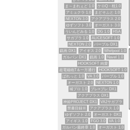
ま～まれぇど 1.0
ケロQ・枕1.0
アミュクラ 1.0
まどそふと 1.0
NEXTON 3.0
アクアプラス 2.0
ゆずソフト 3.0
オーガスト 3.0
ういんどみる 1.0
DG 1.0
HSA
サガプラ 1.0
ALICESOFT 1.0
NEXTON 2.0
パープル DX1
戯画 DX1
アイギス 2.0
Whirlpool 1.0
ガルパン DX1
戯画 1.0
Navel 1.0
HOOKSOFT 純愛
超電磁砲T＆一方通行
HOOKSOFT 1.0
ぱれっと 1.0
VA 3.0
パープル 1.0
オーガスト 2.0
NEXTON 1.0
城プロ 1.0
ブレ×ブレ DX1
アクアプラス DX1
神姫PROJECT DX1
VA2サガプラ
禁書目録Ⅲ
アクアプラス 1.0
ゆずソフト 2.0
オーガスト DX1
アイギス 1.0
FGO 3.0
VA 1.0
ガルパン最終章 1.0
オーガスト 1.0