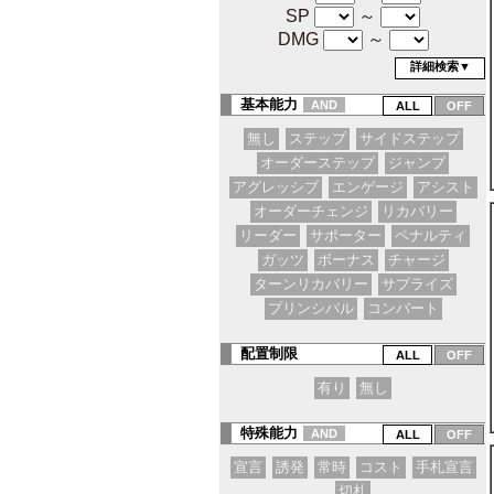
SP
～
DMG
～
詳細検索▼
基本能力
AND
無し
ステップ
サイドステップ
オーダーステップ
ジャンプ
アグレッシブ
エンゲージ
アシスト
オーダーチェンジ
リカバリー
リーダー
サポーター
ペナルティ
ガッツ
ボーナス
チャージ
ターンリカバリー
サプライズ
プリンシパル
コンバート
配置制限
有り
無し
特殊能力
AND
宣言
誘発
常時
コスト
手札宣言
切札