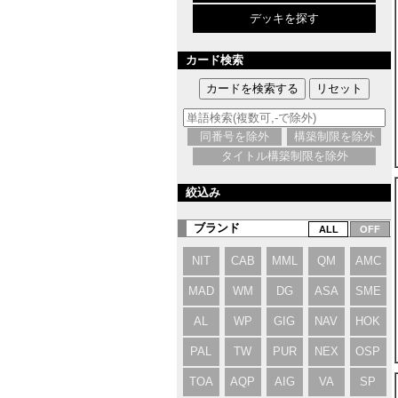
デッキを探す
カード検索
同番号を除外
構築制限を除外
タイトル構築制限を除外
絞込み
ブランド
NIT
CAB
MML
QM
AMC
MAD
WM
DG
ASA
SME
AL
WP
GIG
NAV
HOK
PAL
TW
PUR
NEX
OSP
TOA
AQP
AIG
VA
SP