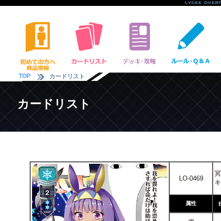
TOP
カードリスト
カードリスト
冥
LO-0469
キ
属性