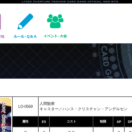
人間観察
LO-0569
キャスター／ハンス・クリスチャン・アンデルセン
属性
コスト
制限
EX
AP
D