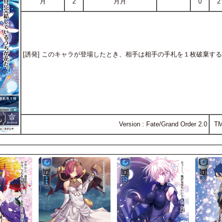
月
2
月月
0
2
[誘発] このキャラが登場したとき、相手は相手の手札を１枚破棄す
Version : Fate/Grand Order 2.0
T