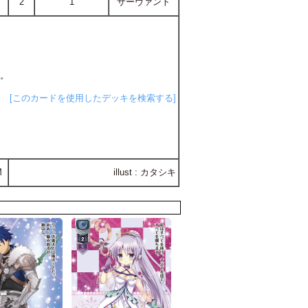
2
1
サーヴァント
る。
[このカードを使用したデッキを検索する]
M
illust : カタシキ