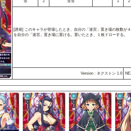
雪
2
雪雪
1
2
[誘発] このキャラが登場したとき、自分の「迷宮」置き場の枚数が
を自分の「迷宮」置き場に置ける。置いたとき、１枚ドローする。
Version : ネクストン 1.0
NE