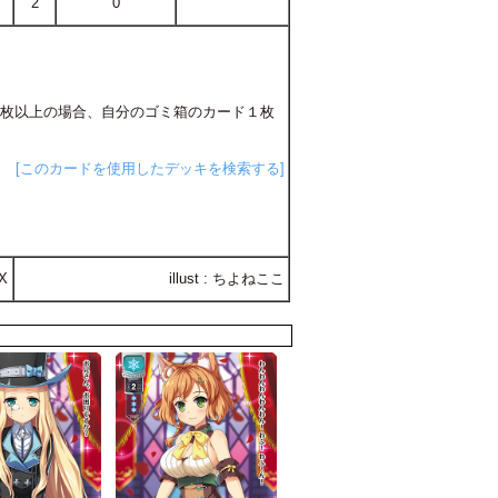
2
0
４枚以上の場合、自分のゴミ箱のカード１枚
[このカードを使用したデッキを検索する]
X
illust : ちよねここ