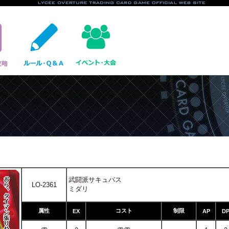
武闘派サキュバス
LO-2361
ミダリ
属性
コスト
制限
EX
AP
D