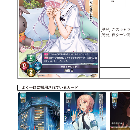
雪
[誘発] このキ
[誘発] 自ター
よく一緒に採用されているカード