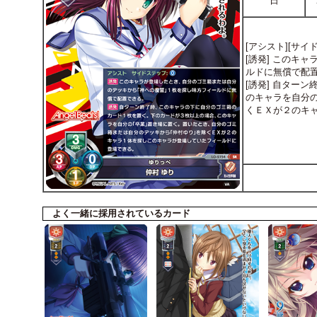
日
[アシスト][サイド
[誘発] このキ
ルドに無償で配
[誘発] 自ター
のキャラを自分
くＥＸが２のキ
よく一緒に採用されているカード