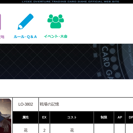
戦場の記憶
LO-3802
属性
EX
コスト
制限
AP
D
花
花
2