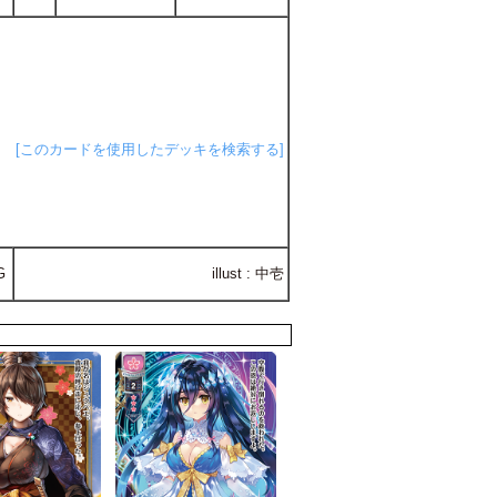
[このカードを使用したデッキを検索する]
G
illust : 中壱