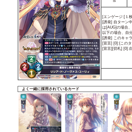
雪
[エンゲージ:[１
[誘発] 自ター
は[AUG]の場
以下の場合、自
[誘発] このキ
[宣言] [0]:
[宣言][切札] 
よく一緒に採用されているカード