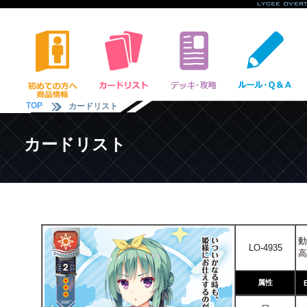
TOP
カードリスト
カードリスト
動
LO-4935
高
属性