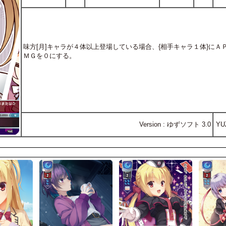
味方[月]キャラが４体以上登場している場合、{相手キャラ１体}に
ＭＧを０にする。
Version : ゆずソフト 3.0
YU