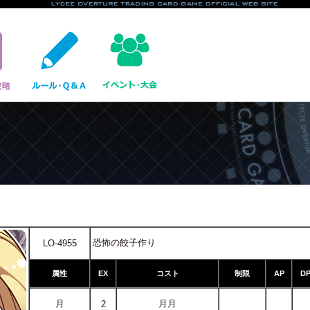
恐怖の餃子作り
LO-4955
属性
EX
コスト
制限
AP
D
月
月月
2