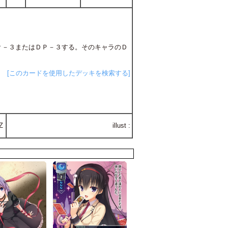
ＡＰ－３またはＤＰ－３する。そのキャラのＤ
[このカードを使用したデッキを検索する]
Z
illust :