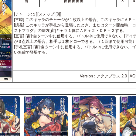
宙
2
宙宙宙宙宙
3
4
[チャージ:１][ステップ:[0]]
[常時] このキャラのチャージが１枚以上の場合、このキャラにＡＰ
[誘発] このキャラが手札から登場したとき、またはターン開始時、
ストフラグ』の味方[宙]キャラ１体にＡＰ＋２・ＤＰ＋２する。
[宣言] [宙]:自ターン中に使用する。バトル中に使用できない。{ア
が３点以上の場合、相手は１枚ドローできる。（１回まで使用可能
[手札宣言] [宙]:自ターン中に使用する。バトル中に使用できない。
い無償で登場する。
Version : アクアプラス 2.0
AQ