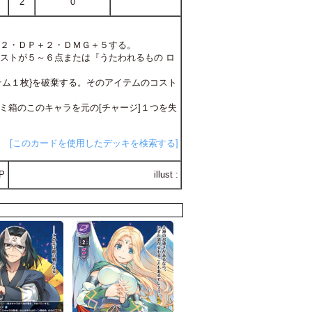
2
0
＋２・ＤＰ＋２・ＤＭＧ＋５する。
コストが５～６点または『うたわれるもの ロ
イテム１枚}を破棄する。そのアイテムのコスト
）
ゴミ箱のこのキャラを元の[チャージ]１つを失
[このカードを使用したデッキを検索する]
P
illust :