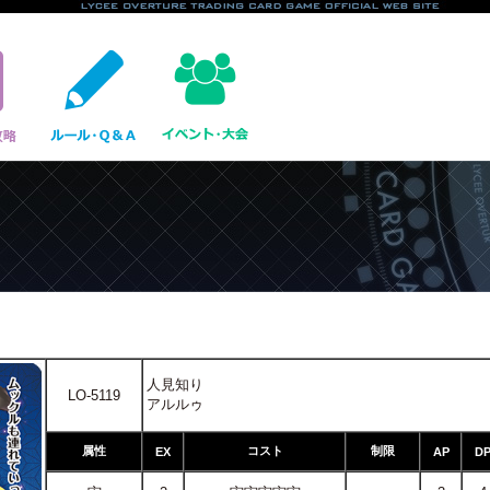
人見知り
LO-5119
アルルゥ
属性
コスト
制限
EX
AP
D