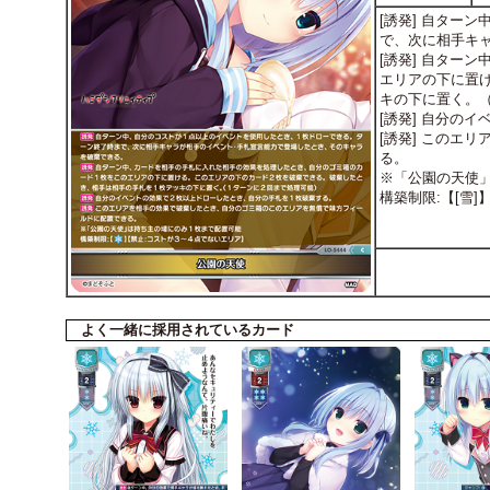
[誘発] 自ター
で、次に相手キ
[誘発] 自ター
エリアの下に置
キの下に置く。
[誘発] 自分の
[誘発] このエ
る。
※「公園の天使
構築制限:【[雪
よく一緒に採用されているカード