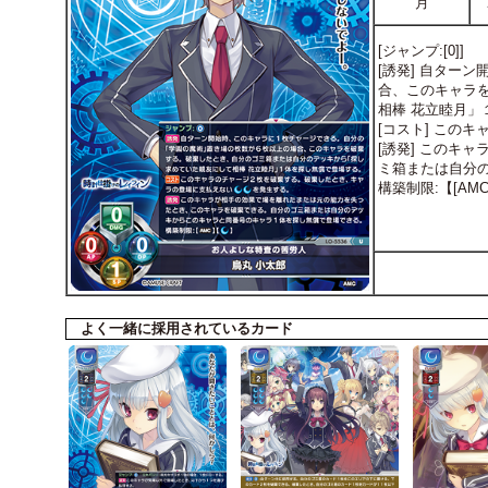
月
[ジャンプ:[0]]
[誘発] 自ター
合、このキャラ
相棒 花立睦月」
[コスト] この
[誘発] このキ
ミ箱または自分
構築制限:【[AMC
よく一緒に採用されているカード