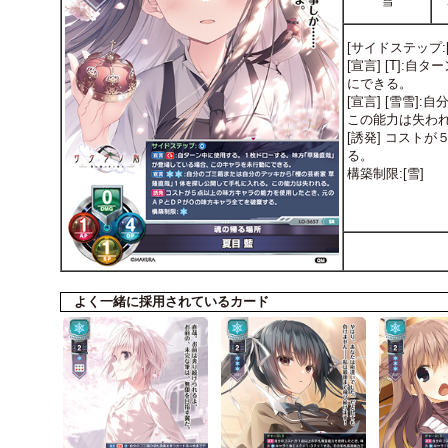
雪
[サイドステップ:[0
[宣言] [T]
にできる。
[宣言] [雪雪
この能力は失わ
[誘発] コスト
る。
構築制限:[雪]
よく一緒に採用されているカード